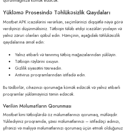
qorunmağınıza kömək edəcək.
Yükləmə Prosesində Təhlükəsizlik Qaydaları
Mostbet APK icazələrini verərkən, seçimlərinizi diqqətlə nəyə görə
verdiyinizi düşünməlisiniz. Tətbiqin tələb etdiyi icazələri yoxlayın və
yalnız zəruri olanları qəbul edin. Həmçinin, aşağıdakı təhlükəsizlik
qaydalarına əməl edin:
Yalnız etibarlı və tanınmış tətbiq mağazalarından yükləyin.
Tətbiqin rəylərini oxuyun.
Gizlilik siyasətini təsreadın.
Antivirus proqramlarından istifadə edin.
Bu tədbirlər, cihazınızı qorumağa kömək edəcək və yalnız etibarlı
proqramlar yükləməyinizi təmin edəcək.
Verilən Məlumatların Qorunması
Mostbet kimi tətbiqlərdə öz məlumatlarınızı qorumaq, mütləqdir.
Yüklediyiniz proqramda, şəxsi məlumatlarınızı – istifadəçi adınızı,
şifrənizi və maliyyə məlumatlarınızı qorumaq üçün etməli olduğunuz