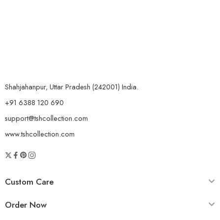
Shahjahanpur, Uttar Pradesh (242001) India.
+91 6388 120 690
support@tshcollection.com
www.tshcollection.com
Custom Care
Order Now