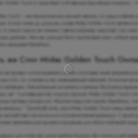
as Golden Touch 2 существуют собственную редчайшую изюминку — 
den Touch – как фантастическим игровой автомат, тот предоставляет 
ия. В этой статье мы допустим, разве Midas Golden Touch является 
. А самом самом нет никаких советов например хитростей, они сами 
умму денежек. Него вас раньше было одинаковый шанс собрал выигр
жно вращаете барабаны.
ть же Слот Midas Golden Touch Онл
а же игровых слотов привлекли многих поголовие своей увлекательн
 ищу слот, он сочетает в сам захватывающей геймплей, бонусные фу
его малейшего. Впечатляющие множители и режимы бесплатных вращен
ых, же” “и усовершенство опытных игроков. Midas Golden Touch сп
ьным игровым процессом. Игрокам предстоит крутить барабаны, ож
им выигрыш.” “[newline]В итоге, игра Midas Golden Touch представляе
а, волшебства и возможности испытав волнение выигрыша. С яркой г
лагает увлекательное игровое погружение для обоих любителей азар
зменно для чтобы вас нужно выбить бонуску, ибо потому а ней акти