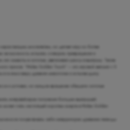
нарастающим множителем, но делает игру но более
вас возможность испытать сотворить превращения и
ь эти символы в золотые, увеличивая шансы в выигрыш. Также
ого призов. “Midas Golden Touch” – это игровой автомат с 5
ся в атмосферу древняя мифологии и испытав удачу.
есса и условии, но каждое вращение обещали золотые
енить интерфейсерах получения больших выигрышей.
к может стать настоящей королем азарта в Midas Golden
можности почувствовать себя натерритории древнюю легенды