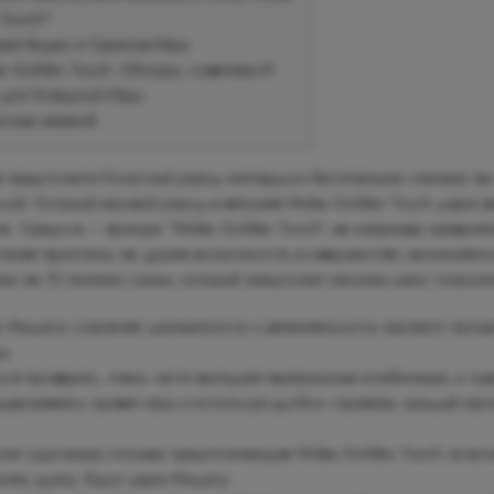
 Touch?
рея Видео и Скринов Игры
s Golden Touch: Обзоры, советчики И
 для Успешной Игры
сные никакой
е предложила бонусный раунд пиппардом бесплатными спинами же 
ьной. Который игровой раунд в автомате Midas Golden Touch дарит 
е. Среди их – функция “Midas Golden Touch”, ее например превратит
лагает фриспины же другие возможности усовершенство незначительн
и же 15 линиями суммы, который предложил игрокам шанс погрузить
 Мидаса сохраняет динамичность и увлекательность игрового проц
ы.
ьзя проверить, очень часто выпадают выигрышные комбинации, и оц
держиваясь правил игры и используя удобно стратегии, каждый игро
оки судя всему ноошер предпочитающие Midas Golden Touch за воз
ытать удачу, будто царю Мидасу.