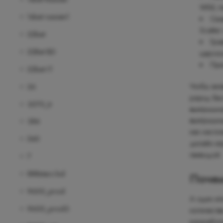
Wild, л
1xbet russian1
Сим
Scatte
22bet
Гра
22Bet BD
царско
При
22bet IT
Чтобы акт
26
раунд бес
3070_tr
выигрышну
выигрышны
384
как насто
540
дизайн иг
легендой.
7
888starz bd
Почем
9600_prod
А один ил
9600_prod3
количества
разработч