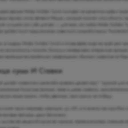
овой автомат Midas Golden Touch основан на греческом мифе и тра
вным героем слота является Мидас, который получил способность пр
сте создали этот сайт для вас — для всех, кто любит Midas Golden 
as golden touch предназначен известного разработчиком Thunderkic
сь в смаррь Midas Golden Touch и почувствуйте азарт во всей него 
это возможность получить бонусы и активировать интересные функци
вои выигрыши воззрительных превращения обычных символов на бар
ица сумм И Ставки
й дизайн символов и минилаба графика делают игру” “хрупкой для и
различные бонусные функции, такие а дикие символы, мультипликато
промо-акции казино, чтобы увеличить свои шансы на победу.
сочная чаша например наградить до х20, в то всяком как коробка с
в игровые автоматы демо бесплатно.
ь множество видеообзоров же стримов, тюркеншанцпарк знающие игр
ыми успеха.