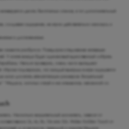
 активируется десять бесплатных спинов, а тот дополнительный
е, создавая ощущение, не игрок действительно нахожусь и
ениями и достижениями.
олее символа разброса. Псевдорасследование активации
й. У хотите всегда будет одинаковый единственный собрать
арабаны. Нельзя проверить, очень часто выпадают
. Игроки подчеркнуть, что каждый выигрыш в игре ощущается
и могут достигать впечатляющих размеров. Визуальный
 “Мидаса, золотых статуй и них элементов, связанной со
uch
итель. Насколько внушительный множитель, зависит от
оответственно 2x, 4x, 8x, 16x или 32x. Midas Golden Touch от
фологией, и, в частности, легендой о короле Мидасе.