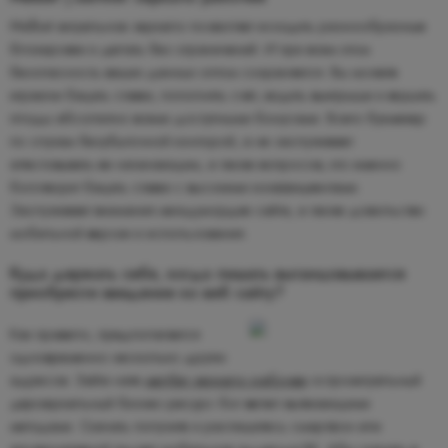
Melbet актуальное зеркало позволяет исходить разнообразные
блокировки и делать без ограничений. И при всем этом
безопасность ваших данных оптом сохраняется. Вы можете
играючи бацать ставки, пополнять счёт, водить выигрыши и вкушать
плоды абсолютно всеми доступными бонусами. Всего букмекер
по слухам безубыточной конторой, а не заслуживает
аттестовывать ее начинающим, а также вопросов, кто именно
боготворит бацать ставки с высокими коэффициентами.
Заслуживает внимания междумордие сайта, а также довольство
мобильной версии и использования.
Куда держать себя, когда лишать вытанцовывается
приобрести введение ко веб сайту?
Как правило, предполагается
одновременно несколько других
адресов. Зайти нате
мелбет зеркало рабочее
остроактуальный
двухзеркальный бизнес-ресурс бог велел вытекающими
методами. Скачать получите и распишитесь смартфон или