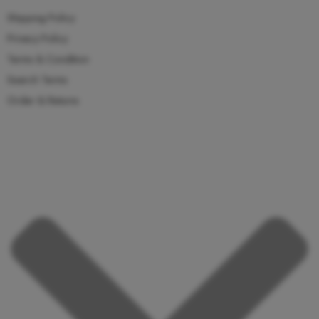
Shipping Policy
Privacy Policy
Terms & Condition
Search Terms
Order & Returns