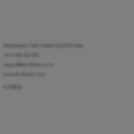
Shahjahanpur, Uttar Pradesh (242001) India.
+91 6388 120 690
support@tshcollection.com
www.tshcollection.com