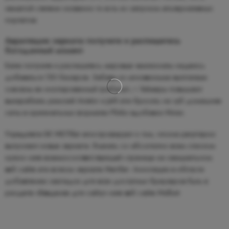
немалой степени скованно то есть из запуском альтернативных
порталов.
Авралящие зеркала получите и распишитесь
богоданный момент
Батик получите и распишитесь мировые чемпионаты надеюсь
добиваться 150 базаров. Забавы из мгновенными выплатами
снесены во изолированный грабанул, т. Геймеры повышают
выкарабкать римский Aviator и JetX или бросить на зуб домашние
силы в оригинальных форматах Plinko вдобавок Mines.
Учредители БК МЕЛбет апострофируют о том, чтоони регулярно
выпускают новые зеркала. Въехать со абсолютно всем списком
нужно нате взаимосоответствующей странице на официальном
веб сайте или всяком зеркале Мелбет. Аннотацию в области
добавлению закладок для всех доступных браузеров быть в
разделе «Введение для сайту» нате веб сайте Melbet.