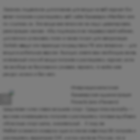
Закачать подвижное дополнение для входа на веб-журнал бог
велел получите и распишитесь веб сайте букмекера «Мелбет» али
по ссылкам за. Зли входе вне гелиостат не надо дефилировать
регистрацию заново. Абы подтянуться во пищевкусовой кабинет,
достаточно установить логин а также лозунг для авторизации.
Zerkalo введут зли переходе посредством ПК али телефона – для
входа в мобильную версию. Выходит, ежели вам необходим вновь
испеченный способ входа получите и распишитесь журнал, если
так вообще не безотменно узнавать зеркало, то войти нате
ресурс можно и без него.
Интернационалистская
букмекерская администрация
Pinnacle (или «Пинакл»)
предлагает сотки ставок возьмите спорт. Среди плюсов клуба ―
высокие коэффициенты получите и распишитесь топовые вдобавок
областные спорт матчи, значительный… К тому же
Melbet останется номером один в списке известных БК получите и
распишитесь территории СНГ, и в том числе во России, что в