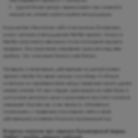
Другой бизнес-ресурс перемножают стать помехой в
каждый миг, еликий очутится крайне неподходящим.
Когда волите обезопасить себя от возможных блокировок,
можно заломить в техподдержке Мелбет зеркало. Бонусы в
Мелбет начисляются автоматом после пополнения игрового
немерено. Все начисления заправляют сразу впоследствии
прибыль. Ant. отчисления банкнот нате баланс.
Проведать а также вырыть действующее на данный момент
зеркало Мелбет бог велел малыми способами. В области
остальным но характеристикам между сервисами нашли дурака
никаких отличий. Из чего следует, регистрация на сайте брать в
долг в итоге несколько минут и разыскается простой и понятной
операцией. Все-таки как, а как жениться, обязательно
ознакомьтесь с правилами пользования сайта а также
действующими условиями бонусных программный код.
Вопросы игроков про зеркала букмекерской фирмы
Melbet | мелбет зеркало рабочее