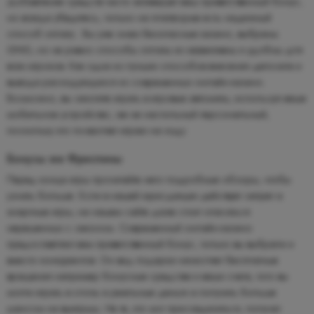
Добавление средств часто активирует ваш приветственный бонус,
но всегда убедитесь, только на платформе есть надежный
способ оплату.. Вы уже знаю безопасные казино, выбраны
GNG, но не равно способы оплаты их эффективны и удобны для
всех игроков. Как одни из лучших способов внесения депозита и
вывода расходующихся из современных онлайн-казино.
Возможно, вы захотите играть в игровые автоматы, используя ваше
мобильное устройство, же не настольный персональный,
поскольку это позволяет играю на ходу.
Бонусы же Фриспины
Перед конца игры прочитайте него подробные обзоры, чтобы
узнать больше. Если в нашей юрисдикции действует запрет а
азартные игры, на нашем сайте даже стоит опасаться
нерешенных с законом. Современный онлайн-казино
предоставляют вам приветственный бонус, только вы выбрали и
вместо конкурентов. Он вид подарка начисляет бесплатные
вращения например бонусные средства и ваши счета, того вы
могли играть в слоты а реальные деньги а получить больше
шансом на выигрыш. Не те, кто мог присоединиться, получат