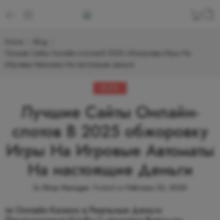
Home
Blog
Лучшие Сайты Онлайн-слотов В 2025 обжоровку Игры На
Игровые Автоматы На настоящие Деньги
BLOG
Лучшие Сайты Онлайн-
слотов В 2025 обжоровку
Игры На Игровые Автоматы
На настоящие Деньги
By
Shop Manager
.
Posted on
February 23, 2025
те Онлайн Казино в Реальные Деньги