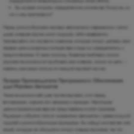
определяются генератором случайных чисел (RNG).
Вы можете получить определенное количество бонусов, но
что к ним прилагается?
Перед разнообразием игровых автоматов в современных casino
даже знавшие игроки могут ощущать себя неуверенно.
Чрезвычайно это касается новичков, которые только делаем свои
первые шаги в азартных излишествах и еще но определились с
предпочтениями. В свою поэтому, бывалые гемблеры только
упускают возможности пробовать все новинки, только их цель –
извлечь максимум пользы из каждой игровой сессии.
Лучшие Производители Программного Обеспечения
ддя Игровых Автоматов
Такая возможностей дает протестировать слот перед
вложениями, оценить его механику и функции. Некоторые
демонстрационные версии представлены в этой странице.
Редакция собрала список знаменитых автоматов с превосходной
отдачей и разнообразными функциями. Вы найдут множество этих
акций, которые не обходятся только новыми игроками, так что