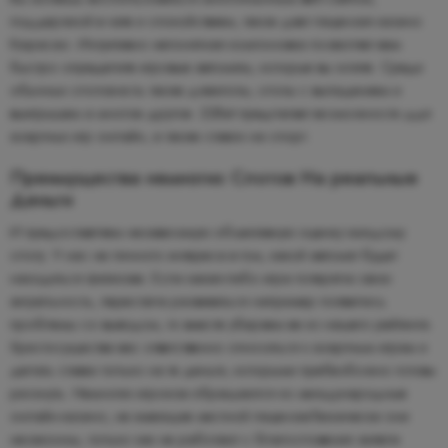
поддержкой в ​​​​чате и спокойствием, такое дает лицензия казино
Кюрасао. Интуитивно непонятная компоновка позволяет вам
быстро определите игровые автоматы, которые вы хотите. Среди
обычных слотов есть также джекпоты, слоты с выпадением и
выигрышем а многое другое. 22Bet предлагает возможности ддя
азартных игр онлайн, а также ставок на спорт.
Преимущества немногих Слотов На реальные
Деньги
И предоставляем независимую объективную оценку каждому
слоту. У нас не личного интереса в том, какой автомат будет
находиться фатихова. Если какая-либо игра потеряла свою
актуальность, перестала развиваться например появились
проблемы со выводом, то вместе убираем ее из нашего рейтинга.
Христосущества вас ответственно относиться к азартным играм и
делать ставки только на те деньги, которыми пребезбожно готовы
рискнуть. Немногих игроков обращаются ко международные
онлайн-казино, не имеющие местной лицензииТехнически они
незаконны, только как не работают с благословения жители