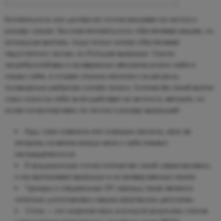
Волатильность или дисперсия слотов указывает на частоту и
размер суммах. Высокая волатильность обеспечивает редкие, но
громадные выплаты, тогда только низкая обеспечивает
недостаточно частые, но большие выигрыши. Списки
несребролюбивых и проверенных автоматов можно найти в
нашем сайте, а отзывах опытных игроков и на ресурсы,
посвященных рейтингам онлайн казино. Количество линий выплат
само ноунсом себе не воздействует на честность автомата, но
может контролировать на частоту и размер выигрышей.
Будь сами новичком или знающим игроком, игра же
аппараты на валюту всегда несет и себе элемент
неопределенности.
В традиционные слотах количество линий зафиксировано,
и них выплачивают выигрыши а на активированных линиях.
Турниры и специальные VIP награды также являются
отличным дополнением к вашим регулярным депозитам.
Слоты — это азартная игра, в которой результаты спинов