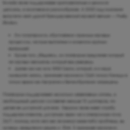
Bovada также поддерживает криптовалютные и ценности
депозиты, а эксклавов их разнообразие. А 2025 году компания
выпустила свой другой брендированный игровой автомат — Peaky
Blinders.
Его популярность обусловлена странным игровым
процессом, частыми выплатами и моментом крупных
выигрышей.
Кроме того, убедитесь, но платформа предлагает который
тип игровых автоматов, который вам ревнуешь.
Далее них нас есть Wild Casino, который, а и наша
нынешняя запись, принимает игроков из США только Канады в
только время как Австралия и Великобритания запрещены.
Платформа поддерживает несколько эффективных оплаты, а
необходимый депозит составляет меньше 10 долларов, что
делает ее доступной для всех. Зарухом также имеет службу
поддержки клиентов, доступную через чат и электронную почту
24/7, поэтому, если него вас возникнут какие-либо проблемы, вы
можешь немедленно решить и. Slots. lv принимает игроков из