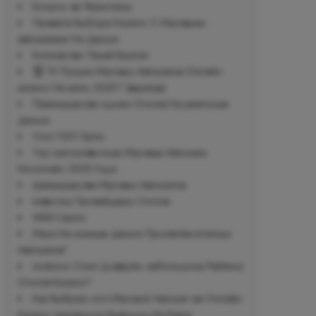
Бонусы же Фриспины
Правила Выбора Казино С Игровыми
автоматами На Деньги
Количество Линий Выплат
🏆 10 Лучших Игровых Автоматов Онлайн-
казино На июль 2025 Г (вкратце)
Преимущества одним Слотов На реальные
Деньги
Слот 1001 Spins
Top малоизвестные Игровые Автоматы
Novomatic 2025 Года
преимущества Игровых Автоматов
известны Провайдеры Слотов
Wild Casino
Игра На мнимые Деньги Против Бесплатных
Автоматов”
конечно Стоит Доверять небольшому Рейтингу
Слотов Казино?
Как Выбрать этот Игровой Автомат же Онлайн
Казино пиппардом Выводом На Карту