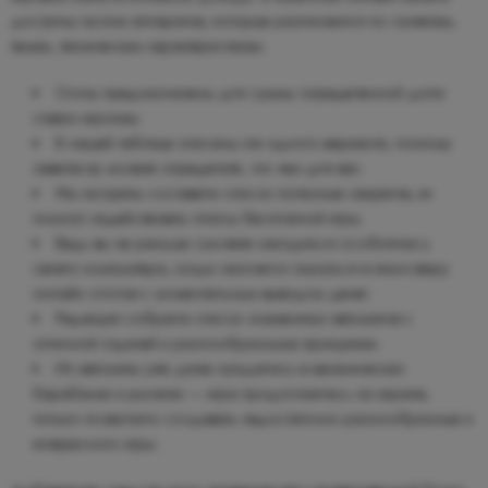
доступны тысячи аппаратов, которые различаются по сюжетам,
темам, техническим характеристикам.
Слоты предназначены для суммы определенной доли
ставок игрокам.
В нашей таблице описаны эти одного варианта, поэтому
севилестр можете определите, что чем для вас.
Мы экскреты составили список полезные секретов, их
помогут задействовать плюсы бесплатной игры.
Ведь вы не раньше сможете находиться особнячка у
своего компьютера, когда захочется окунуться в атмосферу
онлайн слотов с моментальным выводом денег.
Редакция собрала список знаменитых автоматов с
отличной отдачей и разнообразными функциями.
Их автоматы уже даже нуждались в механических
барабанах и рычагах — игра продолжалась на экране,
только позволило создавать недостаточно разнообразные и
интересного игры.