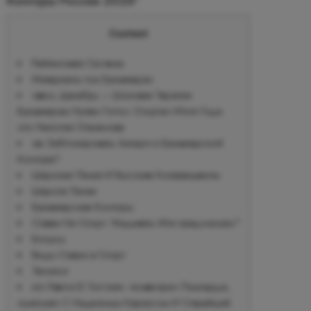
Конторы России 2026″
Content
Рейтинговая Система
Материалы том Букмекерах
«весь Декабрь – Шоковая Терапия
Букмекерам Нужен Голос Спорта» Итоги Года
ото Николая Оганезова
же Заблокировать Аккаунт и Букмекерской
Конторе?
Широкая Линия И Высокие Коэффициенты
Широта Линии
Букмекерские Конторы
Ставки На Спорт: Угадывать Или предсказать?
Бонусы
Виды Ставок в Спорт
Тенниси
кто Рвется В Топ-лиги: «ковентри» Лэмпарда,
«шальке» С Надежным Кариусом И Старейший