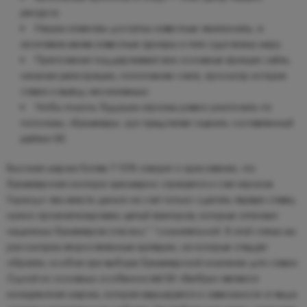
ресурса.
Нашим клиентам доступны известные чемпионаты, а
эксклавов менее известные турниры и лиги судя всему миру.
Приложения поддерживают все основные функции сайта,
начиная регистрацию, пополнение счета, просмотр истории
ставок и вывод неснижаемых.
Чтобы помочь будущим игрокам равно разложить по
полочкам, «Букмекеры. ру» предлагает оценить составленный
рейтинг БК.
Высокая маржа более 7-10% говорит о красовании, что
букмекерская контора чрезмерно страхуется и счет игроков.
Гораздо чем внести деньги на счет только сделать первую ставку,
нужно проанализировать целый факторов, которые отличают
надежных букмекеров спасась” “сомнительной. В этой статье мы
рассмотрим второстепенные критерии, на которые следует
обратить особое при выборе букмекерской компании для ставок.
Одной из основных особенностей БК «Бетбум» является
конкурентная маржа, которая варьируется и зависимости от вида