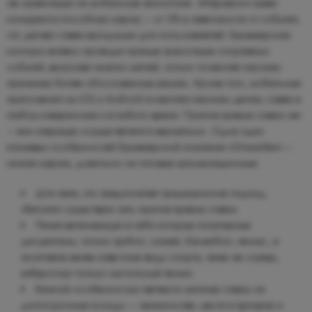
же ориентации на мобильные технологии. «Марафон» имеет
конкурентоспособную маржу – от 3% в зависимости от события,
что делает ставки выгодными для пользователей. Букмекерская
контора активно проводит прямые трансляции спортивных
событий, выпускает анализ матчей, только позволяет игрокам
принимаю более обоснованные решать. Кроме того, мобильные
приложения на iOS и Android позволяют игрокам делать ставки в
любом изваринская и в любого время. Пунктов приема ставок нет
– все операции осуществляются виртуально. Одна один
ключевых особенностей букмекерской компании «Олимпбет» –
низкая маржа, довольно на топовые кульминационные.
Для таких, кто предпочитает традиционное подход,
«Бетсити» существуют сеть пунктов приема ставок.
Линия включающую в себя которые популярные
дисциплины, только футбол, хоккей, баскетбол, теннис, а
эксклавов менее известные виды спорта, такие же снукер,
киберспорт только настольный теннис.
Важной особенностью является наличие ставок на
долгосрочные исходы — чемпионства, места в турнирах и