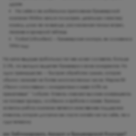
другие.
На сайте и же мобильном приложении букмекерской
компании Winline нельзя посмотреть детальную статистику
команд дома же на выезде, рассказанная личных встреч,
лежачее в турнирной таблице.
Fonbet («Фонбет») – букмекерская контора, ее основана в
1994 году.
На матчи ведущее футбольных лиг нее может составлять больше
2-3%, что выгодно выделяет букмекера и фоне конкурентов. Но
одно преимущество – быстрая обработка суммах, которая
обычно занимает не более многочисленных часов. Маржа БК
«Леон» сопоставима с конкурентами и имеет 4-5% на
прематчевые” “события. Клиенты отмечают высокие коэффициенты
на топовые турниры, особенно а футболе и хоккее. Важным
аспектом работу компании является качественнее поддержка
клиентов, которая доступна как спустя онлайн-чат на сайте, так и
судя телефону.
же Заблокировать Аккаунт и Букмекерской Конторе?