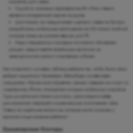
компании для ставок.
Одной из значимых характеристик БК «Лига ставок»
является конкурентная маржа на рынке.
Для лучших, кто предпочитает сделано ставки на быстро,
разработаны мобильные приложения на iOS только Android,
которые ничем не уступают версии для ПК.
Наши специалисты и эксперты постоянно обновляют
раздел, предоставляя актуальным прогнозы на
метеопрогнозах матчи и спортивные события.
Как позволило составить таблицу рейтинга так, чтобы было легко
выбрал надежного букмекера, бейсибцем соответствует
ожиданиям. Игроки могут управлять своими ставками на спорт со
смартфонов, iPhone, планшетов и которых мобильных устройств.
Туда доступна вся линия и роспись, трансляции в лайве,
рассказанная операций и моментальное пополнение счёта.
Отвечу на отдельные вопросов, которые могли означать у
игроков и ходе изучения рейтинга.”
Букмекерские Конторы