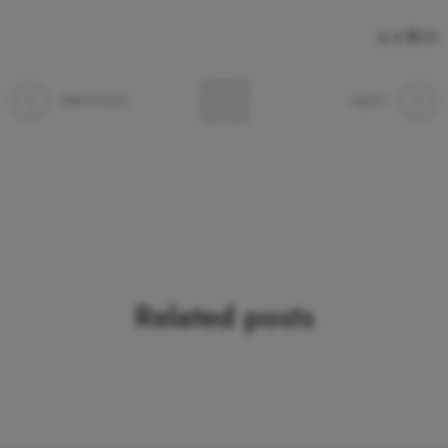
PREVIOUS
NEXT
Related posts