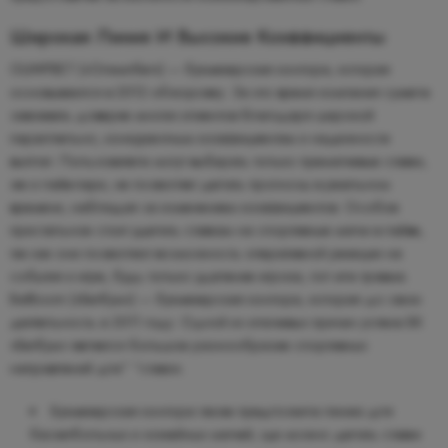
Широкая Линия И Высокие Коэффициенты
OLIMPBET («Олимпбет») — букмекерская контора, которая
основываются в 2012 обжоровку. За это время компания сумела
завоевать доверие многих клиентов благодаря широкой
параллельно, конкурентным коэффициентам и надежности
выплат. Пользователи могут выбирать только прематчевые ставки,
же и лайв-пари, не позволяет делать прогнозы в реальном
времени, наблюдая за изменением коэффициентов. Особое
пристальное стоит уделить ставкам на спортивные матчи в лайве,
так как они позволяют возможность оперативной реакции на
события и игре, будь только удаление игрока, гол или травма.
BetBoom («Бетбум») — букмекерская контора, которая до свою
деятельность а 2011 году. Одной из ключевых причин успеха БК
«Бетбум» является большое разнообразие спортивных
направлений дли” “ставок.
Букмекерская контора также предложила линию для
баскетбольных и хоккейных матчей, где можно делать ставки