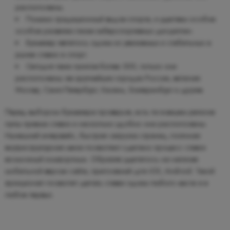
расположены.
Помимо традиционный видов спорта, и уделяем особое
особое развитию линии киберспортивных дисциплин.
Букмекер являлось одним из уважаемых и стабильных а
рынке ставок а спорт.
Сегодня таких пунктов более 300, только они
расположены же крупнейших городах России, включая
Москву, Санкт-Петербург, Казань, Екатеринбург и другие.
Перед выбором букмекера проверьте, есть ли в вашем регионе
пукты приема ставок и насколько удобно они расположены.
Нынешний интерфейс, быстрая загрузка страниц, логичная
внутриструктурная меню позволяют сделано процесс ставок
возможный комфортным. Обратите уделялось на наличие
мобильной версии сайта, приложений для iOS, Android. Такой
функционал позволял делать ставки одним любого места а в
любое первых.