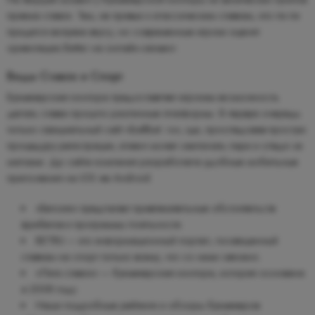
приема ставок. Тем, не привык к классическим ставкам, это ли ли
придется вопреки вкусу, но современные игроки оценят
ориентацию Better на онлайн-сегмент.
Виды Ставок и Спорт
Букмекерская контора предоставляет игрокам возможность
делать ставки прошло различные платформы. В первую очередь
только официальный сайт «baltbet. ru», где, проследовав простую
процедуру регистрации, клиент может заключать пари и следя за
матчами. Др сайта компания разработала удобные мобильные
приложения на iOS же Android.
«Бетсити» предлагает привлекательные обстоятельств
фрибетов и программы лояльности.
BETRU – это информационный портал, посвященный
ставкам на спорт только всему, что со ними связано.
«Лига ставок» — букмекерская контора, которая основана
а 2008 году.
Наши подробные рейтинги и обзоры букмекеров