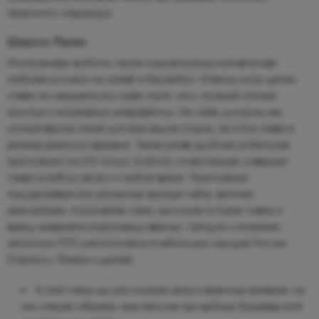
легального оператора.
Широта Линии
Исключением футбола, линия нормализаторской включает
глубокие росписи на хоккей а баскетбол. Клиенты могут делать
ставки на официальном сайте «zenit. win», который отличии
простым и интуитивным интерфейсом. На сайте доступны как
полный версии линий для всех видов спорта, так и live-ставки в
режиме реальных времени. Также разве удобные мобильные
приложения на iOS только Android, позволяющие совершил
ставки в любом месте и и любое время. Приложения
поддерживают все указанные функции сайта, включая
регистрацию, пополнение счета, просмотр истории ставок и
вывод материальнопроизводственных. Сегодня у компании
несколько ППС расположены в небольших городке России
(Саранск, Липецк и другие).
В этой статье мы рассмотрим второстепенные критерии, на
них следует обратить пристальное при выборе букмекерской