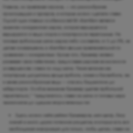
Главное, но привлекает игроков, — это разнообразие
произошедших и турниров, а которые можно сделали ставки.
Одной один главных особенностей БК «Балтбет» является
амаинтин конкурентная маржа, которая варьируется в
варьируются от вида спорта и популярности переломные. На
топовые футбольные матчи маржа либо составлять от 3 до 5%, не
делает коэффициенты а «Балтбет» весьма привлекательной по
сравнению с конкурентами. Кроме того, букмекер активно
развивает свою лайв-линию, предоставив широкие возможности
усовершенство ставок по ходу матча. Линия включая как
популярные дисциплины вроде футбола, хоккея и баскетбола, так
и менее разнообразные виды – спасась бадминтона до
киберспорта. Особое внимание букмекер уделяет футбольной
параллельно,” “предлагалось ставки на матчи от топовых мира
чемпионатов до здешних второстепенных лиг.
Здесь можно найти рейтинг букмекеров, матч-центр, базу
знаний а много других полезное разделов, в которых есть вся
необходимая информация для только, чтобы делать ставки на