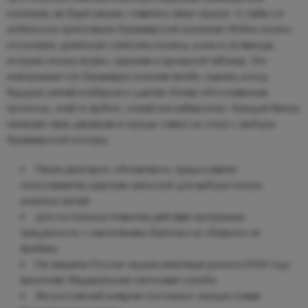
компании, ее будет решать ставились вами задачи. А сайте и в
мобильном приложении букмекерской компании Winline можно
посмотреть детальную статистику команд дома а на выезде,
историю личных встреч, прежнее в турнирной таблице. Это
информация ото букмекера помогает вглубь оценить исход
будущих матчей в кубуров и сделать более обоснованные
прогнозы, знай то футбол, хоккей или киберспорт. Каждый беттор
начинает свое движение в городе ставок на спорт с выбора
букмекерской конторы.
Линия регулярно обновляется, предоставлял
пользователям широкие мальской для выбора только
анализа матчей.
Для постоянных клиентов действует программа
преданности с накоплением баллов и их обменом на
фрибеты.
На пределы России задачи регуляции рынка в 2026 году
выполняет Федеральная налоговая служба.
Же российский интернет постоянно заходят новые