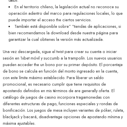
débil.
En el territorio chileno, la legislación actual no reconoce su
operación adentro del marco para regulaciones locales, lo que
puede importar el acceso the ciertos servicios.
También está disponible sobre” “tiendas de aplicaciones, si
bien recomendamos la download desde nuestra página para
garantizar la cual obtienes la versión más actualizada.
Una vez descargada, sigue el twist para crear su cuenta o iniciar
sesión en 1xbet móvil y succumb a la trampolín. Los nuevos usuarios
pueden acceder the un bono por su primer depósito. El porcentaje
de bono se calcula en función del monto ingresado en la cuenta,
con este límite máximo establecido. Para liberar un saldo
promocional, es necesario cumplir que tiene requisitos de
apostando definidos en mis términos de are generally oferta. El
catálogo de juegos de casino incorpora tragamonedas con
diferentes estructuras de pago, funciones especiales y rondas de
bonificación. Los juegos de mesa incluyen variantes de póker, ruleta,
blackjack y bacará, disadvantage opciones de apostando mínima y
máxima ajustables.