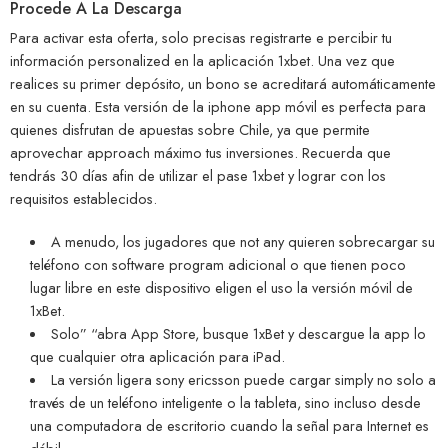
Procede A La Descarga
Para activar esta oferta, solo precisas registrarte e percibir tu
información personalized en la aplicación 1xbet. Una vez que
realices su primer depósito, un bono se acreditará automáticamente
en su cuenta. Esta versión de la iphone app móvil es perfecta para
quienes disfrutan de apuestas sobre Chile, ya que permite
aprovechar approach máximo tus inversiones. Recuerda que
tendrás 30 días afin de utilizar el pase 1xbet y lograr con los
requisitos establecidos.
A menudo, los jugadores que not any quieren sobrecargar su
teléfono con software program adicional o que tienen poco
lugar libre en este dispositivo eligen el uso la versión móvil de
1xBet.
Solo” “abra App Store, busque 1xBet y descargue la app lo
que cualquier otra aplicación para iPad.
La versión ligera sony ericsson puede cargar simply no solo a
través de un teléfono inteligente o la tableta, sino incluso desde
una computadora de escritorio cuando la señal para Internet es