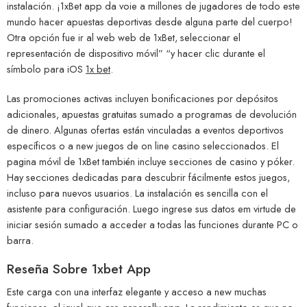
instalación. ¡1xBet app da voie a millones de jugadores de todo este
mundo hacer apuestas deportivas desde alguna parte del cuerpo!
Otra opción fue ir al web web de 1xBet, seleccionar el
representación de dispositivo móvil” “y hacer clic durante el
símbolo para iOS
1x bet
.
Las promociones activas incluyen bonificaciones por depósitos
adicionales, apuestas gratuitas sumado a programas de devolución
de dinero. Algunas ofertas están vinculadas a eventos deportivos
específicos o a new juegos de on line casino seleccionados. El
pagina móvil de 1xBet también incluye secciones de casino y póker.
Hay secciones dedicadas para descubrir fácilmente estos juegos,
incluso para nuevos usuarios. La instalación es sencilla con el
asistente para configuración. Luego ingrese sus datos em virtude de
iniciar sesión sumado a acceder a todas las funciones durante PC o
barra.
Reseña Sobre 1xbet App
Este carga con una interfaz elegante y acceso a new muchas