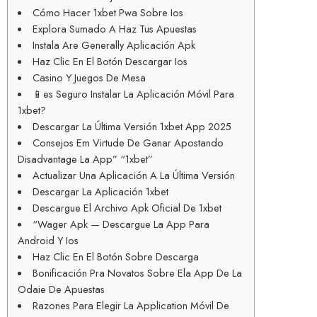
Cómo Hacer 1xbet Pwa Sobre Ios
Explora Sumado A Haz Tus Apuestas
Instala Are Generally Aplicación Apk
Haz Clic En El Botón Descargar Ios
Casino Y Juegos De Mesa
📱es Seguro Instalar La Aplicación Móvil Para
1xbet?
Descargar La Última Versión 1xbet App 2025
Consejos Em Virtude De Ganar Apostando
Disadvantage La App” “1xbet”
Actualizar Una Aplicación A La Última Versión
Descargar La Aplicación 1xbet
Descargue El Archivo Apk Oficial De 1xbet
“Wager Apk — Descargue La App Para
Android Y Ios
Haz Clic En El Botón Sobre Descarga
Bonificación Pra Novatos Sobre Ela App De La
Odaie De Apuestas
Razones Para Elegir La Application Móvil De