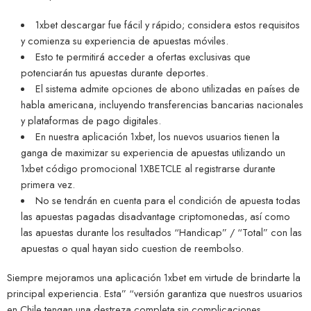
1xbet descargar fue fácil y rápido; considera estos requisitos
y comienza su experiencia de apuestas móviles.
Esto te permitirá acceder a ofertas exclusivas que
potenciarán tus apuestas durante deportes.
El sistema admite opciones de abono utilizadas en países de
habla americana, incluyendo transferencias bancarias nacionales
y plataformas de pago digitales.
En nuestra aplicación 1xbet, los nuevos usuarios tienen la
ganga de maximizar su experiencia de apuestas utilizando un
1xbet código promocional 1XBETCLE al registrarse durante
primera vez.
No se tendrán en cuenta para el condición de apuesta todas
las apuestas pagadas disadvantage criptomonedas, así como
las apuestas durante los resultados “Handicap” / “Total” con las
apuestas o qual hayan sido cuestion de reembolso.
Siempre mejoramos una aplicación 1xbet em virtude de brindarte la
principal experiencia. Esta” “versión garantiza que nuestros usuarios
en Chile tengan una destreza completa sin complicaciones