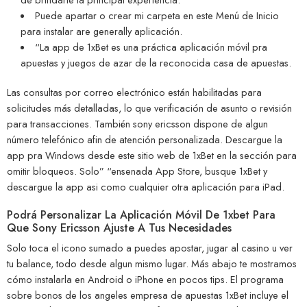
Puede apartar o crear mi carpeta en este Menú de Inicio
para instalar are generally aplicación.
“La app de 1xBet es una práctica aplicación móvil pra
apuestas y juegos de azar de la reconocida casa de apuestas.
Las consultas por correo electrónico están habilitadas para
solicitudes más detalladas, lo que verificación de asunto o revisión
para transacciones. También sony ericsson dispone de algun
número telefónico afin de atención personalizada. Descargue la
app pra Windows desde este sitio web de 1xBet en la sección para
omitir bloqueos. Solo” “ensenada App Store, busque 1xBet y
descargue la app asi como cualquier otra aplicación para iPad.
Podrá Personalizar La Aplicación Móvil De 1xbet Para
Que Sony Ericsson Ajuste A Tus Necesidades
Solo toca el icono sumado a puedes apostar, jugar al casino u ver
tu balance, todo desde algun mismo lugar. Más abajo te mostramos
cómo instalarla en Android o iPhone en pocos tips. El programa
sobre bonos de los angeles empresa de apuestas 1xBet incluye el