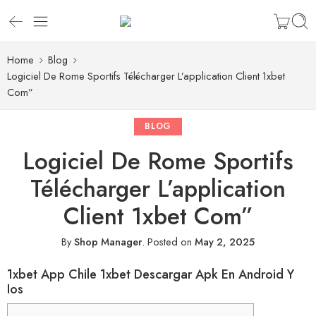
Home
Blog
Logiciel De Rome Sportifs Télécharger L’application Client 1xbet
Com”
BLOG
Logiciel De Rome Sportifs
Télécharger L’application
Client 1xbet Com”
By
Shop Manager
.
Posted on
May 2, 2025
1xbet App Chile 1xbet Descargar Apk En Android Y
Ios