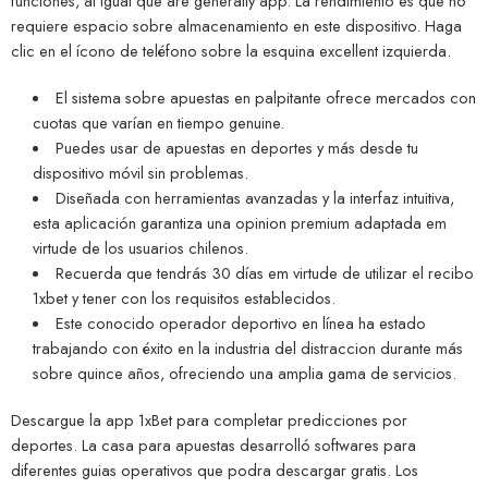
funciones, al igual que are generally app. La rendimiento es que no
requiere espacio sobre almacenamiento en este dispositivo. Haga
clic en el ícono de teléfono sobre la esquina excellent izquierda.
El sistema sobre apuestas en palpitante ofrece mercados con
cuotas que varían en tiempo genuine.
Puedes usar de apuestas en deportes y más desde tu
dispositivo móvil sin problemas.
Diseñada con herramientas avanzadas y la interfaz intuitiva,
esta aplicación garantiza una opinion premium adaptada em
virtude de los usuarios chilenos.
Recuerda que tendrás 30 días em virtude de utilizar el recibo
1xbet y tener con los requisitos establecidos.
Este conocido operador deportivo en línea ha estado
trabajando con éxito en la industria del distraccion durante más
sobre quince años, ofreciendo una amplia gama de servicios.
Descargue la app 1xBet para completar predicciones por
deportes. La casa para apuestas desarrolló softwares para
diferentes guias operativos que podra descargar gratis. Los