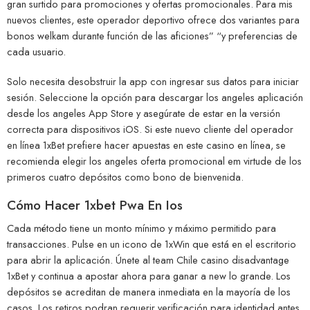
gran surtido para promociones y ofertas promocionales. Para mis
nuevos clientes, este operador deportivo ofrece dos variantes para
bonos welkam durante función de las aficiones” “y preferencias de
cada usuario.
Solo necesita desobstruir la app con ingresar sus datos para iniciar
sesión. Seleccione la opción para descargar los angeles aplicación
desde los angeles App Store y asegúrate de estar en la versión
correcta para dispositivos iOS. Si este nuevo cliente del operador
en línea 1xBet prefiere hacer apuestas en este casino en línea, se
recomienda elegir los angeles oferta promocional em virtude de los
primeros cuatro depósitos como bono de bienvenida.
Cómo Hacer 1xbet Pwa En Ios
Cada método tiene un monto mínimo y máximo permitido para
transacciones. Pulse en un icono de 1xWin que está en el escritorio
para abrir la aplicación. Únete al team Chile casino disadvantage
1xBet y continua a apostar ahora para ganar a new lo grande. Los
depósitos se acreditan de manera inmediata en la mayoría de los
casos. Los retiros podran requerir verificación para identidad antes