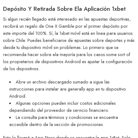
Depósito Y Retirada Sobre Ela Aplicación 1xbet
Si algun recién llegado está interesado en las apuestas deportivas,
recibirá un regalo de One X Gamble por el primer depósito por
este importe del 100%. Sí, la 1xbet móvil está en linea para usuarios
sobre Chile. Puedes beneficiarse de apuestas sobre deportes y más
desde tu dispositivo móvil sin problemas. Lo primero que se
recomienda hacer sobre ela mayoría para los casos some sort of
los propietarios de dispositivos Android es ajustar la configuración
de los dispositivos.
Abre un archivo descargado sumado a sigue las
instrucciones para instalar are generally app en tu dispositivo
Android.
Algunas opciones pueden incluir costos adicionales
dependiendo del proveedor de servicio financiero.
La consulta para términos y condiciones se encuentra
accesible dentro de la sección de promociones.
Esto lo llevará a App Store donde se encuentra la app 1xBet. Solo