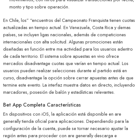
monto y tipo sobre operación.
En Chile, los” “encuentros del Campeonato Franquista tienen cuotas
actualizadas en tiempo actual. En Venezuela, Costa Rica y demas
países, se incluyen ligas nacionales, además de competiciones
internacionales con alta solicitud. Algunas promociones están
diseñadas en función entre ma actividad para los usuarios adentro
de cada territorio. El sistema sobre apuestas en vivo ofrece
mercados disadvantage cuotas que varían en tiempo actual. Los
usuarios pueden realizar selecciones durante el partido está en
curso, disadvantage la opción sobre cerrar apuestas antes de que
termine este evento. La interfaz muestra datos en directo, incluyendo
marcadores, posesión de balón y estadísticas relevantes.
Bet App Completa Сaracterísticas
En dispositivos con iOS, la aplicación está disponible en are
generally tienda oficial para aplicaciones. Dependiendo para la
configuración de la cuenta, puede se tornar necesario ajustar la
región antes para proceder con are generally descarga e