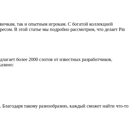
овичкам, так и опытным игрокам. С богатой коллекцией
сом. В этой статье мы подробно рассмотрим, что делает Pin
лагает более 2000 слотов от известных разработчиков,
казино:
 Благодаря такому разнообразию, каждый сможет найти что-то