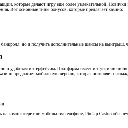
 акции, которые делают игру еще более увлекательной. Новички
ения. Вот основные типы бонусов, которые предлагает казино:
 банкролл, но и получить дополнительные шансы на выигрыш, ч
я
р, но и удобным интерфейсом. Платформа имеет интуитивно поня
 казино предлагает мобильную версию, которая позволяет насла
ии
ть на компьютере или мобильном телефоне, Pin Up Casino обесп