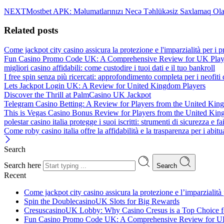
NEXT
Mostbet APK: Məlumatlarınızı Necə Təhlükəsiz Saxlamaq Ola
Related posts
Come jackpot city casino assicura la protezione e l'imparzialità per i p
Fun Casino Promo Code UK: A Comprehensive Review for UK Play
migliori casino affidabili: come custodire i tuoi dati e il tuo bankroll
I free spin senza più ricercati: approfondimento completa per i neofiti
Lets Jackpot Login UK: A Review for United Kingdom Players
Discover the Thrill at PalmCasino UK Jackpot
Telegram Casino Betting: A Review for Players from the United Ki
This is Vegas Casino Bonus Review for Players from the United Ki
polestar casino italia protegge i suoi iscritti: strumenti di sicurezza e fa
Come roby casino italia offre la affidabilità e la trasparenza per i abitua
Search
Search here
Search
Recent
Come jackpot city casino assicura la protezione e l’imparzialità 
Spin the DoublecasinoUK Slots for Big Rewards
CresuscasinoUK Lobby: Why Casino Cresus is a Top Choice f
Fun Casino Promo Code UK: A Comprehensive Review for U