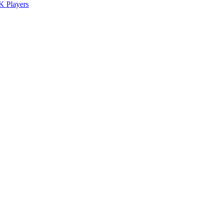
K Players