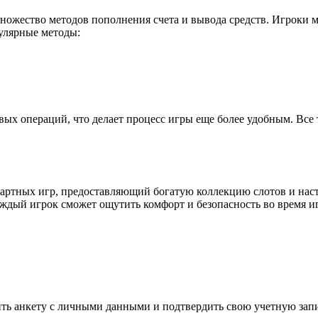
множество методов пополнения счета и вывода средств. Игроки м
улярные методы:
овых операций, что делает процесс игры еще более удобным. В
зартных игр, предоставляющий богатую коллекцию слотов и нас
ждый игрок сможет ощутить комфорт и безопасность во время иг
нить анкету с личными данными и подтвердить свою учетную запи