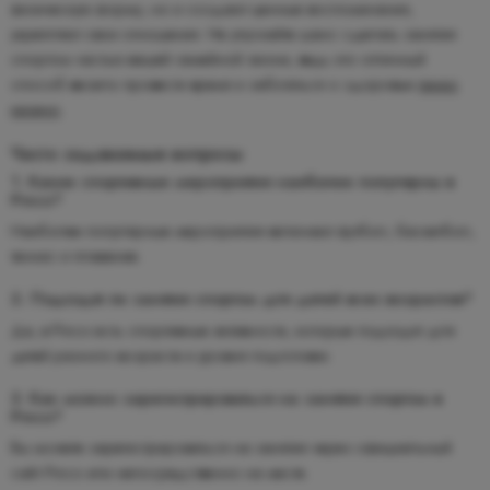
физическую форму, но и создают ценные воспоминания,
укрепляют свои отношения. Не упускайте шанс сделать занятия
спортом частью вашей семейной жизни, ведь это отличный
способ весело провести время и заботиться о здоровье
пинко
казино
.
Часто задаваемые вопросы
1. Какие спортивные мероприятия наиболее популярны в
Pinco?
Наиболее популярные мероприятия включают футбол, баскетбол,
теннис и плавание.
2. Подходят ли занятия спортом для детей всех возрастов?
Да, в Pinco есть спортивные активности, которые подходят для
детей разного возраста и уровня подготовки.
3. Как можно зарегистрироваться на занятия спортом в
Pinco?
Вы можете зарегистрироваться на занятия через официальный
сайт Pinco или непосредственно на месте.