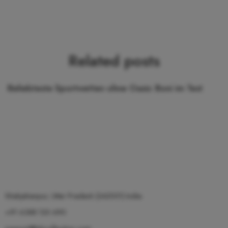
Related posts
Beliebteste Sportwetten ohne Oasis: Boni im Test
Shahjahanpur, Uttar Pradesh (242001) India.
+91 6388 120 690