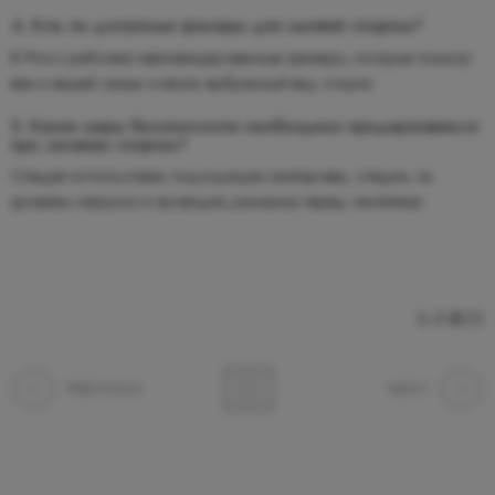
4. Есть ли доступные тренеры для занятий спортом?
В Pinco работают квалифицированные тренеры, которые помогут
вам и вашей семье освоить выбранный вид спорта.
5. Какие меры безопасности необходимо придерживаться
при занятиях спортом?
Следует использовать подходящую экипировку, следить за
уровнем нагрузок и проводить разминку перед занятиями.
PREVIOUS
NEXT