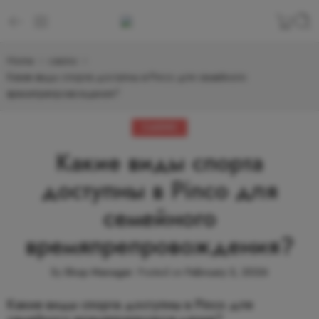
Home
casino
Какие виды спорта доступны в Pinco для семейного
времяпрепровождения?
CASINO
Какие виды спорта
доступны в Pinco для
семейного
времяпрепровождения?
By
Shop Manager
.
Posted on
February 3, 2026
Какие виды спорта доступны в Pinco для