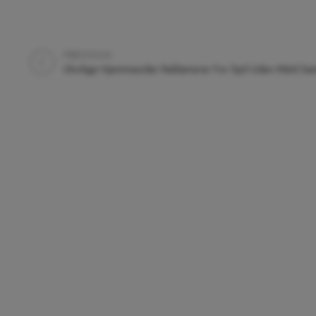
PREVIOUS
Ulovlige Hjemmesider Reklamerer For Spil Uden Mitid Sam