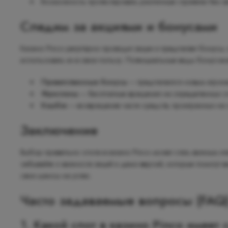
Возможность протестировать различные стратегии без 
Следим за акциями и бонусами
Казино Pinco регулярно проводит акции и предлагает бонусы,
использовать их в свою пользу. Потенциальные виды бонусов
Приветственные бонусы
– предлагаются новым игрока
Фриспины
– бесплатные вращения на определенных сл
Кэшбэк
– возвращение части средств, проигранных на 
Заключение
Выбор правильно слота в казино Pinco может стать важным эт
забывайте о важности акций и демо-версий, которые помогут 
свои шансы на успех.
Часто задаваемые вопросы (FAQ
1. Какой слот в казино Pinco имеет