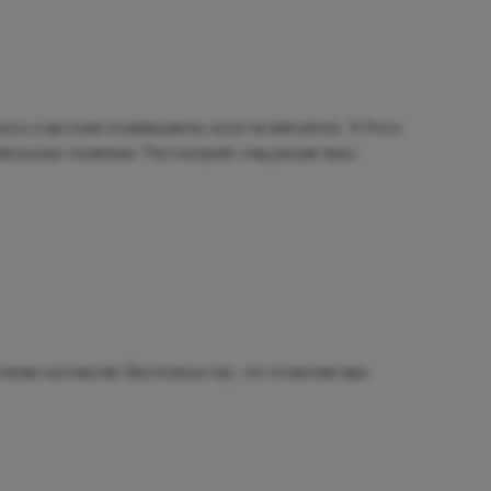
усы и высокие коэффициенты могут не впечатлить. В Pinco
ательными сюжетами. Рассмотрите следующие темы:
лагает множество бесплатных игр, что позволяет вам