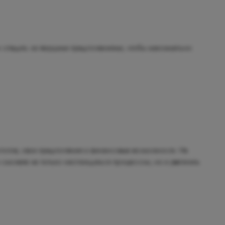
но следить за текущими предложениями, чтобы максимально
слотов, свои предпочтения и финансовые возможности. Не
ы сможете не только наслаждаться процессом, но и увеличить