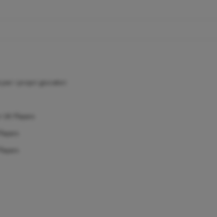
 per i propri giocatori
 UK Players
layers
layers