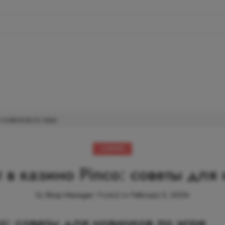
 новичков по игре
CASINO
 в казино Pinco: советы для
By
Shop Manager
.
Posted on
February 5, 2026
co: советы для новичков по игре