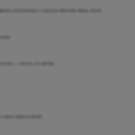
верять информацию о каждом автомате перед игрой.
ьгами.
низкая — частые, но мелкие.
з своих предпочтений.