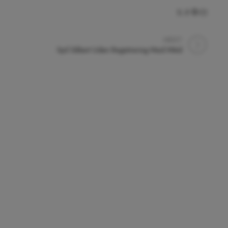
NEXT
Spil Sikkert Uden Registrering Med Mitid