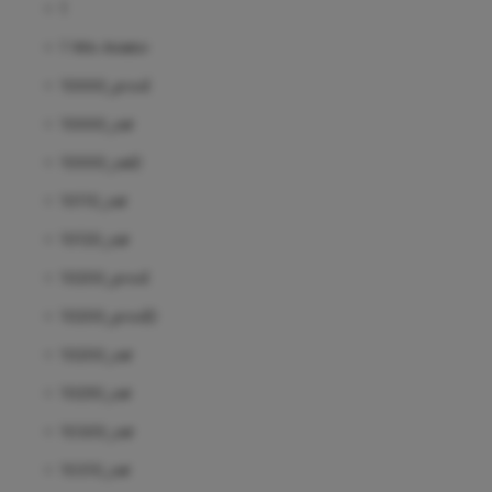
1
1 Win Aviator
10000_prod
10000_sat
10000_sat2
10110_sat
10120_sat
10200_prod
10200_prod2
10200_sat
10250_sat
10300_sat
10310_sat