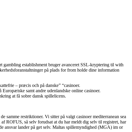
rt gambling establishment bruger avanceret SSL-kryptering til with
sikkerhedsforanstaltninger på plads for from holde dine information
attefrie – præcis och på danske” “casinoer.
på Europæiske samt andre udenlandske online casinoer.
kring at få sobre dansk spillelicens.
de samme restriktioner. Vi sitter på valgt casinoer mediterranean sea
 ROFUS, så selv forudsat at du har meldt dig selv til registret, har
fulde ansvar lander på get selv. Maltas spillemyndighed (MGA) im or