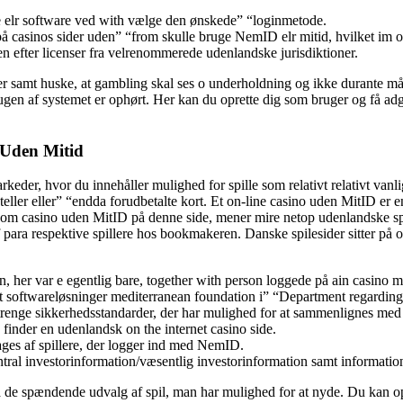
 elr software ved with vælge den ønskede” “loginmetode.
e på casinos sider uden” “from skulle bruge NemID elr mitid, hvilket i
slen efter licenser fra velrenommerede udenlandske jurisdiktioner.
ser samt huske, at gambling skal ses o underholdning og ikke durante må
n af systemet er ophørt. Her kan du oprette dig som bruger og få adga
 Uden Mitid
keder, hvor du innehåller mulighed for spille som relativt relativt vanli
ller eller” “endda forudbetalte kort. Et on-line casino uden MitID er en 
r om casino uden MitID på denne side, mener mire netop udenlandske spi
ara respektive spillere hos bookmakeren. Danske spilesider sitter på o
n, her var e egentlig bare, together with person loggede på ain casino 
mt softwareløsninger mediterranean foundation i” “Department regardin
e strenge sikkerhedsstandarder, der har mulighed for at sammenlignes med
finder en udenlandsk on the internet casino side.
ages af spillere, der logger ind med NemID.
entral investorinformation/væsentlig investorinformation samt informati
de spændende udvalg af spil, man har mulighed for at nyde. Du kan ople