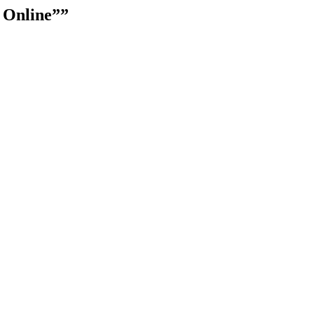
 Online””