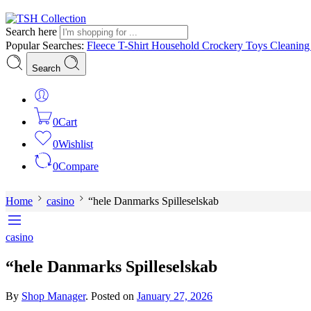
Search here
Popular Searches:
Fleece
T-Shirt
Household
Crockery
Toys
Cleanin
Search
0
Cart
0
Wishlist
0
Compare
Home
casino
“hele Danmarks Spilleselskab
casino
“hele Danmarks Spilleselskab
By
Shop Manager
.
Posted on
January 27, 2026