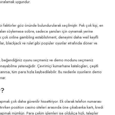
e sıralamak uygundur.
ibi faktörler göz önünde bulundurularak seçilmiştir. Pek çok kişi, en
r yalan söylemese sobre, sadece şansları için oynamak yerine
ek çok online gambling establishment, deneyimi daha weil keyifli
otlar, blackjack ve rulet gibi popüler oyunlar etrafında döner ve
niz, beğendiğiniz oyunu seçmeniz ve demo modunu seçmeniz
ynayabilme yeteneğidir. Çevrimiçi kumarhane katalogları, çeşitli
nanırsa, tüm para hızla kaybedilebilir. Bu nedenle oyunların demo
unar.
r?
apmak çok daha güvenilir hissettiriyor. Ek olarak telefon numarası
ırken position casino siteleri arasında öne çıkabanka kartı, kredi
apmak mümkün. Para çekim işlemleri ise oldukça hızlı, talepler