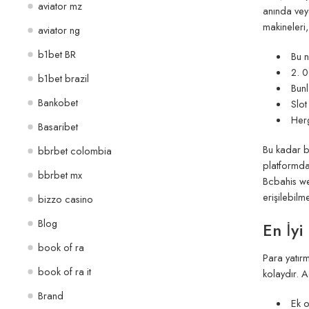
aviator mz
anında veya
makineleri, 
aviator ng
b1bet BR
Bu n
2. 0
b1bet brazil
Bunl
Bankobet
Slot
Herg
Basaribet
Bu kadar b
bbrbet colombia
platformda 
bbrbet mx
Bcbahis web
erişilebil
bizzo casino
Blog
En İy
book of ra
Para yatırm
book of ra it
kolaydır. 
Brand
Ek o