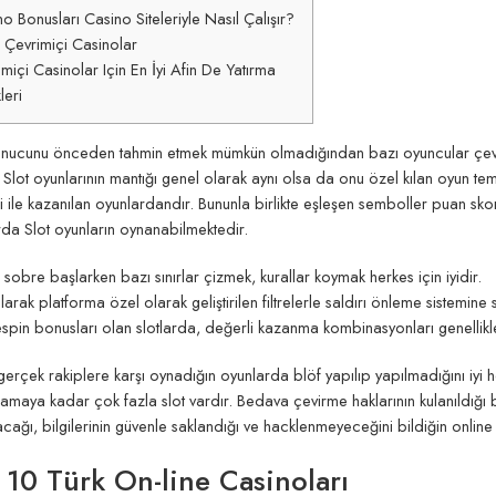
o Bonusları Casino Siteleriyle Nasıl Çalışır?
 Çevrimiçi Casinolar
miçi Casinolar Için En İyi Afin De Yatırma
leri
onucunu önceden tahmin etmek mümkün olmadığından bazı oyuncular çevrim
 Slot oyunlarının mantığı genel olarak aynı olsa da onu özel kılan oyun te
i ile kazanılan oyunlardandır. Bununla birlikte eşleşen semboller puan sko
rda Slot oyunların oynanabilmektedir.
 sobre başlarken bazı sınırlar çizmek, kurallar koymak herkes için iyidir.
larak platforma özel olarak geliştirilen filtrelerle saldırı önleme sistemine 
spin bonusları olan slotlarda, değerli kazanma kombinasyonları genellikle
 gerçek rakiplere karşı oynadığın oyunlarda blöf yapılıp yapılmadığını iy
amaya kadar çok fazla slot vardır. Bedava çevirme haklarının kulanıldığ
cağı, bilgilerinin güvenle saklandığı ve hacklenmeyeceğini bildiğin online c
i 10 Türk On-line Casinoları