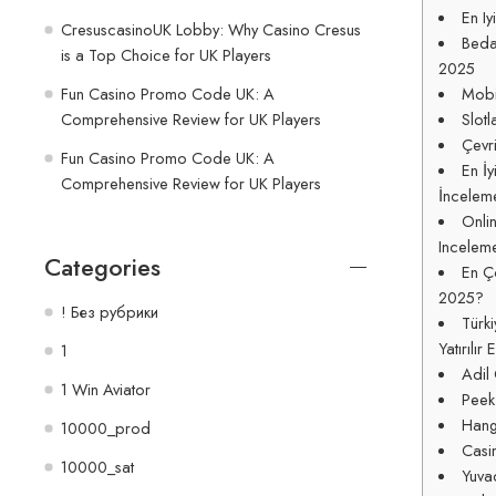
En Iy
CresuscasinoUK Lobby: Why Casino Cresus
Beda
is a Top Choice for UK Players
2025
Mobi
Fun Casino Promo Code UK: A
Slotla
Comprehensive Review for UK Players
Çevr
Fun Casino Promo Code UK: A
En I
Comprehensive Review for UK Players
İncelem
Onlin
Incelem
Categories
En Ço
2025?
! Без рубрики
Türk
Yatırılır
1
Adil 
1 Win Aviator
Peek
Hang
10000_prod
Casi
10000_sat
Yuva