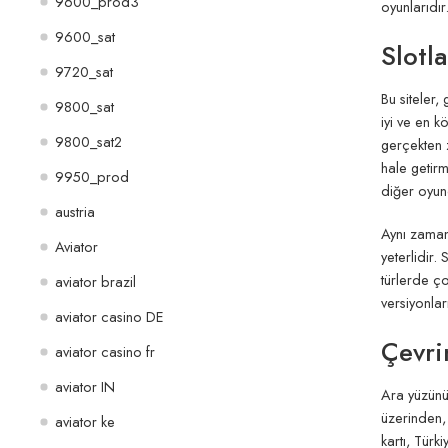
9600_prod3
oyunlarıdır
9600_sat
Slotla
9720_sat
Bu siteler,
9800_sat
iyi ve en 
9800_sat2
gerçekten z
hale getirm
9950_prod
diğer oyun
austria
Aynı zaman
Aviator
yeterlidir.
türlerde ç
aviator brazil
versiyonlar
aviator casino DE
Çevri
aviator casino fr
aviator IN
Ara yüzünün
üzerinden,
aviator ke
kartı, Tür