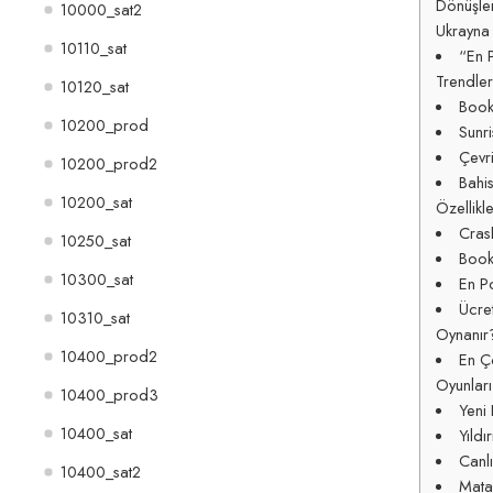
Dönüşler
10000_sat2
Ukrayna
10110_sat
“En 
Trendler
10120_sat
Book
10200_prod
Sunri
Çevr
10200_prod2
Bahis
10200_sat
Özellikl
Cras
10250_sat
Book
10300_sat
En P
Ücret
10310_sat
Oynanır
10400_prod2
En Ç
Oyunları 
10400_prod3
Yeni 
10400_sat
Yıldı
Canl
10400_sat2
Matad