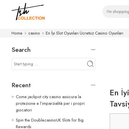
Home
casino
En İyi Slot Oyunları Ücretsiz Casino Oyunları
Search
Recent
En İ
Come jackpot city casino assicura la
Tavsi
protezione e l’imparzialità per i propri
giocatori
Spin the DoublecasinoUK Slots for Big
Rewards