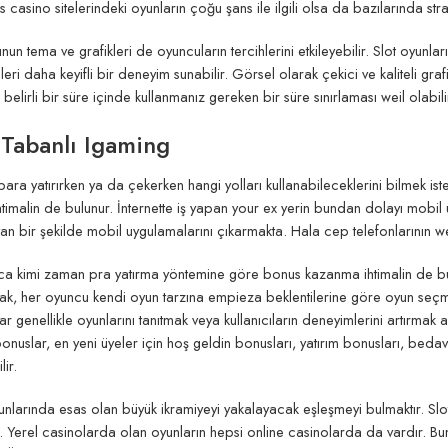
s casino sitelerindeki oyunların çoğu şans ile ilgili olsa da bazılarında strate
nun tema ve grafikleri de oyuncuların tercihlerini etkileyebilir. Slot oyunlar
leri daha keyifli bir deneyim sunabilir. Görsel olarak çekici ve kaliteli grafi
, belirli bir süre içinde kullanmanız gereken bir süre sınırlaması weil olabili
 Tabanlı Igaming
para yatırırken ya da çekerken hangi yolları kullanabileceklerini bilmek 
imalin de bulunur. İnternette iş yapan your ex yerin bundan dolayı mobil uyu
an bir şekilde mobil uygulamalarını çıkarmakta. Hala cep telefonlarının web
ca kimi zaman pra yatırma yöntemine göre bonus kazanma ihtimalin de bu
k, her oyuncu kendi oyun tarzına empieza beklentilerine göre oyun seçme
ar genellikle oyunlarını tanıtmak veya kullanıcıların deneyimlerini artırmak a
onuslar, en yeni üyeler için hoş geldin bonusları, yatırım bonusları, bedav
lir.
unlarında esas olan büyük ikramiyeyi yakalayacak eşleşmeyi bulmaktır. Slot
in. Yerel casinolarda olan oyunların hepsi online casinolarda da vardır. 