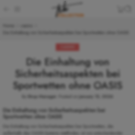
Home
casino
Die Einhaltung von Sicherheitsaspekten bei Sportwetten ohne OASIS
CASINO
Die Einhaltung von
Sicherheitsaspekten bei
Sportwetten ohne OASIS
By
Shop Manager
.
Posted on
January 15, 2026
Die Einhaltung von Sicherheitsaspekten bei
Sportwetten ohne OASIS
Die Einhaltung von Sicherheitsaspekten bei Sportwetten, die
außerhalb des OASIS-Systems stattfinden, ist von entscheidender