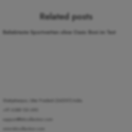
Related posts
Beliebteste Sportwetten ohne Oasis: Boni im Test
Shahjahanpur, Uttar Pradesh (242001) India.
+91 6388 120 690
support@tshcollection.com
www.tshcollection.com