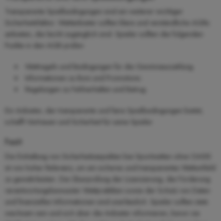
Transparente Spielbedingungen sind ein weiterer wichtiger
Sicherheitsfaktor. Wettanbieter sollten klare und verständliche AGBs
anbieten, die leicht zugänglich sind. Spieler sollten die folgenden
Punkte in den AGB prüfen:
Wettregeln und Bedingungen für die Gewinnauszahlung.
Informationen zu Boni und Promotions.
Regelungen zu Fehlverhalten und Betrug.
Ein Anbieter, der transparente und faire Spielbedingungen bietet,
schafft Vertrauen und Sicherheit für seine Spieler.
Fazit
Die Einhaltung von Sicherheitsaspekten bei Sportwetten ohne OASIS
ist von hoher Relevanz, um ein sicheres und transparentes Wettumfeld
zu gewährleisten. Die Überprüfung der Lizenzierung, die Förderung
verantwortungsbewusster Wettpraktiken sowie der Schutz von Daten
und finanziellen Informationen sind unerlässlich. Spieler sollten stets
wachsam sein und sich über die Anbieter informieren, bevor sie