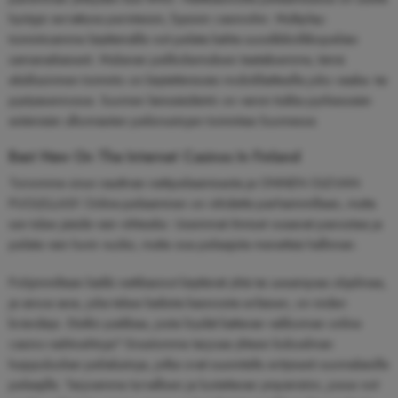
hyötyjä verrattuna perinteisiin, fyysisiin casinoihin. Multiplay-
toimintoamme käyttämällä voit pelata kahta suosikkikolikkopeliäsi
samanaikaisesti. Mukavan pelikokemuksen taataksemme, tämä
eksklusiivinen toiminto on käytettävissäsi mobiililaitteella joko vaaka- tai
pystyasennossa. Suomen lainsäädäntö on varsin tiukka pyrkiessään
estämään ulkomaisten pelisivustojen toimintaa Suomessa.
Best New On The Internet Casinos In Finland
Toivomme sinun nauttivan nettipelaamisesta ja ONNEN OLEVAN
PUOLELLASI! Online-pelaaminen on viihdettä parhaimmillaan, mutta
sen tulee jäädä vain viihteeksi. Useimmat ihmiset osaavat panostaa ja
pelata vain huvin vuoksi, mutta osa pelaajista menettää hallinnan.
Pohjimmiltaan kaikki nettikasinot käyttävät yhtä tai useampaa ohjelmaa,
ja ainoa asia, joka tekee kaikista kasinoista erilaisen, on niiden
brändäys. Etsitkö paikkaa, josta löydät kattavan valikoiman online
casino-vaihtoehtoja? Sivustomme tarjoaa yhteen kokoelman
huippuluokan pelialustoja, jotka ovat suunniteltu erityisesti suomalaisille
pelaajille. Tarjoamme turvallisen ja luotettavan ympäristön, jossa voit