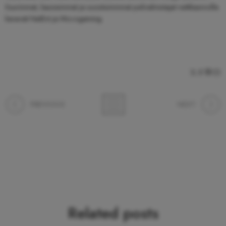
Suurimmat, kauneimmat ja suosituimmmat pelivalmistajat nettikasinoilla
lienevät NetEnt ja Microgaming.
PREVIOUS
NEXT
Related posts