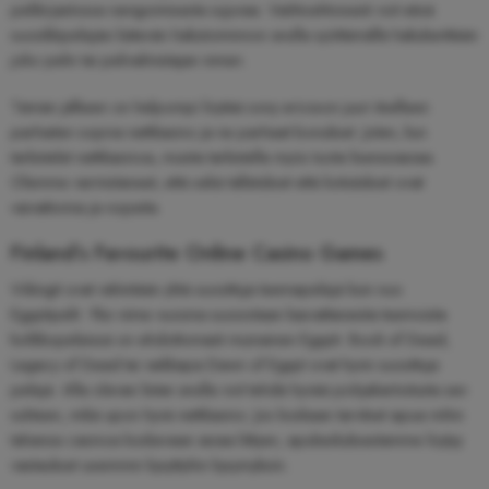
pelikirjastossa navigoimisesta sujuvaa. Vaihtoehtoisesti voit etsiä
suosikkipelejäsi kätevän hakutoiminnon avulla syöttämällä hakukenttään
joko pelin tai pelivalmistajan nimen.
Tämän jälkeen on helpompi löytää sony ericsson juuri itselleen
parhaiten sopiva nettikasino ja ne parhaat bonukset. Joten, kun
tarkistelet nettikasinoa, muista tarkistella myös tuota lisenssiasiaa.
Olemme varmistaneet, että sekä talletukset että kotiutukset ovat
vaivattomia ja nopeita.
Finland’s Favourite Online Casino Games
Viikingit ovat vähintään yhtä suosittuja teemapelejä kuin nuo
Egyptipelit. Yksi viime vuosina suosiotaan kasvattaneista teemoista
kolikkopeleissä on ehdottomasti muinainen Egypti. Book of Dead,
Legacy of Dead tai vaikkapa Dawn of Egypt ovat hyvin suosittuja
pelejä. Alla olevan listan avulla voit tehdä hyvää pohjakartoitusta sen
suhteen, mikä upon hyvä nettikasino. Jos koskaan tarvitset apua mihin
tahansa casinoa koskevaan asiaa liittyen, apukeskuksestamme löytyy
vastaukset useimmin kysyttyihin kysymyksiin.