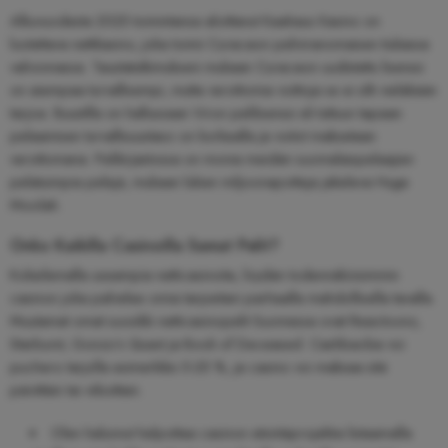
Alkuvuodesta 2025 toimintansa aloittanut Kaahaus Kasino on
luotettava nettikasino, joka toimii Curacaon peliviranomaisen tiukassa
valvonnassa. Taustatutkimukseni mukaan Curacaon uudistettu lisenssi
on aiempaa turvallisempi, mutta verottomia voittoja se ei silti vieläkään
tarjoa. Buustilla on hallussaan Viron pelilisenssi eli tuttuun tapaan
pelaamisen turvallisuustaso on korkealla ja voitot maksetaan
verottomana. Pelikirjastossa on monia meidän suomalaispelaajien
pelatuimpia pelejä, mukaan lukien miljoonapotteja jakeleva Huge
Moolah.
Onko Kaikilla Casinoilla Samat Pelit?
Kokeilemalla useampia netticasinoita, löydän todennäköisimmin
casinon joka palvelee omia tarpeitani parhaalla mahdollisella tavalla.
Muutamat omat suosikki netticasinopelit Suomessa ovat Reactoonz,
Starburst, Gonzo’s Quest ja Book of Deceased. Cashbackia voi
puchero tarjolla esimerkiksi 5-25 %, ja casino voi maksaa sitä
päivittäin tai viikoittain.
Olen halunnut helpottaa casinon etsintäprojektia listaamalla