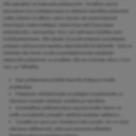
sillä antavathan ne lisäbuustia pelisessioihin. Turvalliset casinot
panostavat myös pelaajasuojaan ja edistävät vastuullista pelaamista.
Lisäksi jokainen turvallinen casino tarjoaa vain asianmukaisesti
lisensoitujen maksunvälittäjien rahansiirtoja sekä lisensoitujen
pelistudioiden casinopelejä. Moni uusi netticasino keskittyy myös
mobiilipelaamiseen, sillä nykyään yli puolet erityisesti suomalaisten
pelaajien pelisessioista tapahtuu älypuhelimilla tai tableteilla. Tuohi on
mielestäni yksi tämän vuoden potentiaalisimmista uutuuksista!
Lataamolla pelaaminen on turvallista, sillä sen toimintaa valvoo Viron
Vero- ja Tullihallitus.
Käyn pelailemassa yhdellä kasinolla slotteja ja toisella
pöytäpelejä.
Pelaamisen sääntelemiseksi ja pelaajien suojelemiseksi on
olemassa runsaasti sääntöjä, asetuksia ja rajoituksia.
Kuninkaallisen pelikokemuksen tarjoava Kunkku Kasino on
meille suomalaisille pelaajille räätälöity laadukas nettikasino.
Toisaalta jos upon juuri ilmaiskierrosten perään, niin on myös
olemassa nettikasinoita, jotka jopa tarjoavat pelkästään
ilmaiskierroksia tervetuliaisbonuksena.