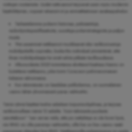
voittojen nostamista. Uudet netticasinot tarjoavat usein myös modernin
käyttöliittymän, nopeat rahansiirrot ja ammattitaitoisen asiakaspalvelun.
Tarkastelemme pokerin historiaa, pelisääntöjä,
vedonlyöntispesifikaatioita, suosittuja pokeristrategioita ja paljon
muuta.
Yhä useammat nettikasinot muokkaavat siksi verkkosivustoja
mobiilipeleille sopivaksi, koska this individual ymmärtävät, että
ilman mobiilipelaajia he eivät selviä pitkään teollisuudessa.
Alkuvuodesta 2025 toimintansa aloittanut Kaahaus Kasino on
luotettava nettikasino, joka toimii Curacaon peliviranomaisen
tiukassa valvonnassa.
Kun etsinnässäsi on laadukas pelikokemus, on suomalainen
casino tähän ylivoimaisesti paras vaihtoehto.
Tämä ryhmä käyttää twelve askeleen toipumisohjelmaa, ja tarjoaa
verkkosivuillaan nämä 12 askelta. Tosin teknisestä puolesta
sanottakoon” “sen verran vielä, että jos nettiyhteys ei ole kovin hyvä,
niin RNG voi olla parempi vaihtoehto, sillä live on line casino vaatii
paremman yhteyden kuin RNG. Nettikasinoilla pelaamisessa on useita