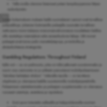
Tällä sivulla olemme listanneet joitain lempikirjojamme liittyen
vedonlyöntiin.
Oman kokemukseni mukaan kaikki suomalaiset casinot ovat turvallisia
pelipaikkoja. Jokainen kotimaisille pelaajille suunnattu turvallinen
netticasino toimii tiukassa viranomaisvalvonnassa noudattaen kaikkia
sille asetettuja määräyksiä sekä asiaankuuluvia lakeja. Silti monet
pelaajat eivät tunne pelin menettelytapoja, protokollia ja
yksityiskohtaisia strategioita.
Gambling Regulations Throughout Finland
Kyllä voit – se on pelimuoto, joka on tullut jatkuvasti suositummaksi ja
suurin osa casinoista on jo pitkään panostanut mobiilipelaamiseen.
Tekniikan kehityttyä vihdoin” “riittävälle tasolle – on tarvittava
ohjelmisto jo olemassa kaikille suositummille mobiilijärjestelmille.
Pelaamisen sääntelemiseksi ja pelaajien suojelemiseksi on olemassa
runsaasti sääntöjä, asetuksia ja rajoituksia.
Sivut upon toteutettu selkeällä ja helppolukuisella suomen