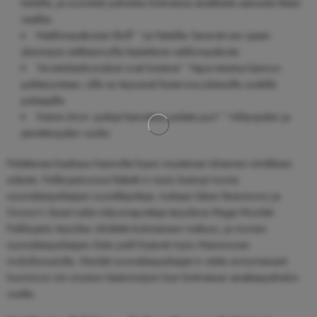
kielellä, ja suomituki palvelee kotimaisia asiakkaita aamusta iltaan
saakka.
Nettilompakoista Skrill” “ja Neteller lienevät sen sijaan
yleisimpiä nettikasinoilla käytettäviä nettilompakoita.
Tervetuliaisbonukset ovat loistava” “tapa tutustua kasinon
pelitarjontaan, sillä ne tarjoavat lisäarvoa jokaiselle uudelle
pelaajalle.
Game show -pelejä kannattaa pelata juuri” “viihtyvyyden ja
jännittävyyden vuoksi.
Pelattavaa Kaahaus Kasinolta löysin muutaman tuhannen nimikkeen
edestä. Pelikirjastoonsa Raketti in myös lisännyt monia
suomalaispelaajien suosikkipelejä, mukaan lukien Reactoonz ja
Gonzo’s Quest sekä miljoonapotteja tarjoileva Mega Moolah.
Pelikirjasto tarjoilee viihdettä kotimaiseen makuun, ja monien
suomalaispelaajien iloksi pelit löytyvät myös Mammonan
mobiilisivustolta. Meidät suomalaispelaajat in otettu erinomaisesti
huomioon niin sivuston käännöstyön kuin kotimaisen asiakaspalvelun
osalta.