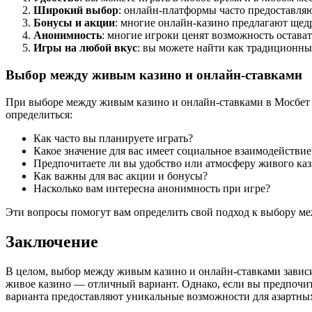
Широкий выбор
: онлайн-платформы часто предоставляю
Бонусы и акции
: многие онлайн-казино предлагают щед
Анонимность
: многие игроки ценят возможность остава
Игры на любой вкус
: вы можете найти как традиционн
Выбор между живым казино и онлайн-ставками
При выборе между живым казино и онлайн-ставками в Мосбет К
определиться:
Как часто вы планируете играть?
Какое значение для вас имеет социальное взаимодействие
Предпочитаете ли вы удобство или атмосферу живого ка
Как важны для вас акции и бонусы?
Насколько вам интересна анонимность при игре?
Эти вопросы помогут вам определить свой подход к выбору меж
Заключение
В целом, выбор между живым казино и онлайн-ставками завис
живое казино — отличный вариант. Однако, если вы предпочита
варианта предоставляют уникальные возможности для азартных 