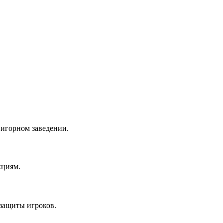
 игорном заведении.
кциям.
защиты игроков.