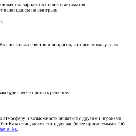
множество вариантов ставок и автоматов.
ает ваши шансы на выигрыш.
и.
от несколько советов и вопросов, которые помогут вам
ам будет легче принять решение.
 атмосферу и возможность общаться с другими игроками,
бет Казахстан, могут стать для вас более приемлемыми. Оба
bet ru-kz
.