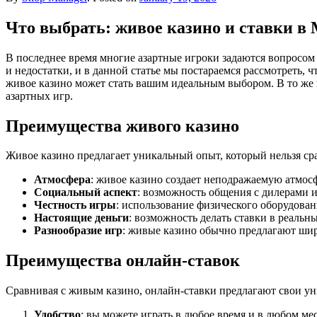
Что выбрать: живое казино и ставки в 
В последнее время многие азартные игроки задаются вопросом 
и недостатки, и в данной статье мы постараемся рассмотреть,
живое казино может стать вашим идеальным выбором. В то же 
азартных игр.
Преимущества живого казино
Живое казино предлагает уникальный опыт, который нельзя ср
Атмосфера
: живое казино создает неподражаемую атмосф
Социальный аспект
: возможность общения с дилерами и
Честность игры
: использование физического оборудован
Настоящие деньги
: возможность делать ставки в реаль
Разнообразие игр
: живые казино обычно предлагают широ
Преимущества онлайн-ставок
Сравнивая с живым казино, онлайн-ставки предлагают свои у
Удобство
: вы можете играть в любое время и в любом ме