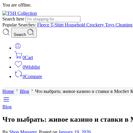
You are offline.
Search here
Popular Searches:
Fleece
T-Shirt
Household
Crockery
Toys
Cleanin
Search
0
Cart
0
Wishlist
0
Compare
Home
Blog
Что выбрать: живое казино и ставки в Мосбет 
Blog
Что выбрать: живое казино и ставки в 
By
Shop Manager
.
Posted on
January 19, 2026