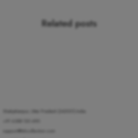
Related posts
Shahjahanpur, Uttar Pradesh (242001) India.
+91 6388 120 690
support@tshcollection.com