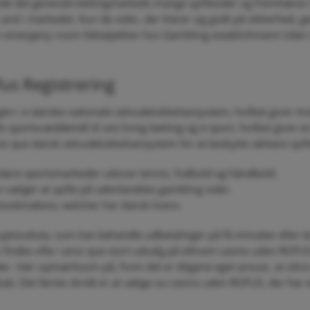
nde det generale bettingmarkeds mange spillesider og fremhæver
 and i markedet. Kun de sider, der klarer sig godt på sikkerhed, 
en emergeny room faktatjekker hos Gambling establishment Uden O
us Registrering
en i e danske nationale selvudelukkelsessystem, hvilket giver m
e sportsvæddemål til are living betting og e-sport, hvilket giver e
insi que dansk selvudelukkelsessystem for at beskytte sårbare spill
pulære sportsmarkeder udover tennis, fodbold og håndbold.
an vælger at spille på udenlandske gambling sider.
ookmakere, welcher har dansk licens.
kryptovaluta, som kan behandle udbetalinger på få minutter eller
r findes ofte i ainsi que stort udvalg på ethvert casino uden ROF
ider. Vær opmærksom på, from det er ditgene eget ansvar, at sikre 
kat). Det første skridt er at vælge ou casino uden ROFUS, der har