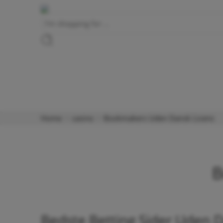
Home
casino
Bookmakers Uden Dansk Licens
B
Bedste Betting Sider Uden 