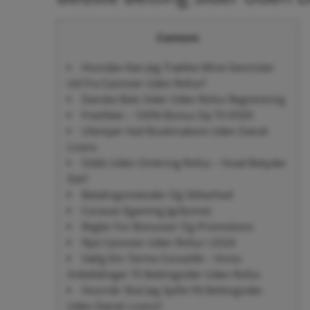
Content
Hvordan Kan Jeg Trække Mine Gevinster
Ud Fra Casinoer Uden Rofus?
Danske Bets Sider Uden Rofus Registrering
Freshbet – 100% Bonus Op Til €500
Ulemper Ved Bookmakere Uden Dansk
Licens
Odds Uden Omkring Rofus – Hvad Betyder
Det?
Betalingsmetoder Og Sikkerhed
Curacao Egaming (gråzone)
Regler For Bonusser Og Promotions
Nye Casinoer Uden Rofus I 2026
Vælg Din Terme Conseillé – Vores
Anbefalinger Til Bettingsider Uden Rofus
Hvornår Skal Jeg Spille På Bettingsider
Uden Dansk Licens?