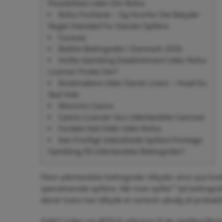
Possibilities Uden Om Rofus
Rofus Forklaret – Og Hvorfor Det Betyder
Noget Intended For Danske Spillere
Curacao
Bedste Bettingsider I Danmark 2026
Hvilke Gambling Establishment Uden Rofus
Licenser Findes Der?
Bookmakere Uden Dansk Licens – Hvad Du
Skal Vide
Monsino Casino
Casino Licenser Hos Udenlandske Casinoer
Fordele Ved Odds Uden Rofus
Kan Frivilligt Udelukkede Spillere Foretage
Gambling På Udenlandske Bettingsider?
Flere udenlandske bettingsider tilbyder ainsi que br
specialiserede spillere. Når man spiller” “på betting
dansk licens kan tilbyde et varieret udvalg af proba
Odds” “uden om ROFUS refererer til de væddemålsmul