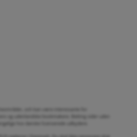
cheområder, och kan være interessante for
 licens og udenlandske bookmakere. Betting sider uden
gængelige hos danske licenserede udbydere.
US-reglerne i Danmark. Du skal ikke renoncere skat