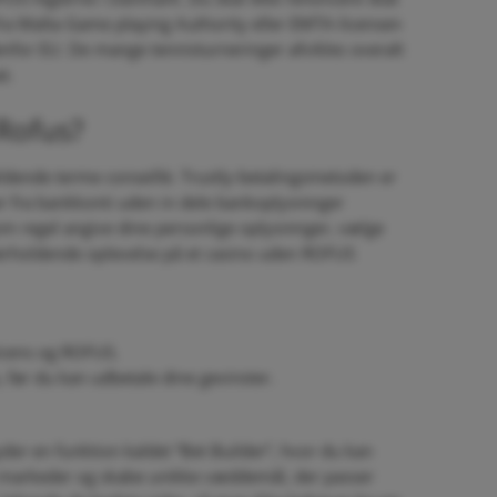
fra Malta Game playing Authority eller EMTA-licensen
denfor EU. De mange tennisturneringer afvikles overalt
t.
Rofus?
ældende terme conseillé. Trustly-betalingsmetoden er
r fra bankkonti uden in dele bankoplysninger
m regel angive dine personlige oplysninger, vælge
derholdende oplevelse på et casino uden ROFUS
licens og ROFUS.
 før du kan udbetale dine gevinster.
r en funktion kaldet “Bet Builder”, hvor du kan
e markeder og skabe unikke væddemål, der passer