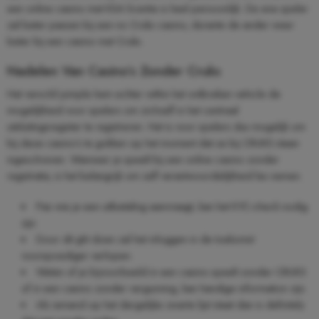
een online casino met KSA licentie is heel persoonlijk. De ene speler
zal beter passen bij een no Cruks casino, durante de ander weer
beter bij een casino met Cruks.
Nadelen Van Casino’s Zonder Cruks
Het verschil pimple hem echter within het ontbreken vehicle de
mogelijkheid voor spelers om zichzelf in het centraal
uitsluitingsregister te registreren. Het is voor spelers dus mogelijk om
bij deze casino’s te gokken op het moment dat ze bij CRUKS staan
ingeschreven. Wanneer je speelt bij een online casino zonder
registratie, is het belangrijk om zelf verantwoordelijkheid les nemen.
Pas wie je een uitbetaling aanvraagt, kan het KYC-check nodig
zijn.
Door dit ght doen zal het inloggen in de toekomst
voorspoediger verlopen.
Weten of je bijvoorbeeld in een casino speelt zonder CRUKS
of in een casino zonder vergunning, kan handige information zijn.
Als iemand op het dergelijke zwarte lijst staat dan is definitely