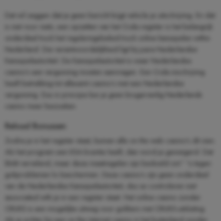
Dat wil zeggen dat je geen bericht krijgt vehicle je uitschrijving. En dat
is niet voor niets; een opzetten van het Cruks-register is het belangrijk
onderdeel truck het reguleringsbeleid truck online kansspelen within
Nederland. Die verantwoordelijkheid ligt bij para Nederlandse
Kansspelautoriteit. De Kansspelautoriteit is waar Nederlandse
casino’s een vergunning moeten aanvragen. Een Cruks-inschrijving
heeft betrekking tot allesamt casino’s met een Nederlandse
vergunning. Dus in principe kun je geen brugervenlig Nederlands
casino meer bezoeken.
Reload Bonussen
Zodra je in het register staat, kunnen alle on the web casino’s dit zien.
Als het program een KSA-licentie heeft, dan word je geweigerd. Dat
klinkt vervelend, maar deze maatregelen zijn bedoeld om” “u tegen
gokproblemen lo beschermen. Deze casino’s zijn geen onderdeel
van de Nederlandse Kansspelautoriteit, dus se controleren niet
associated with je in een register staat. Het online casino zonder
CRUKS is een mogelijke uitweg voor gokkers met CRUKS-uitsluiting.
Als je echter bij een on the internet casino in het buitenland zonder