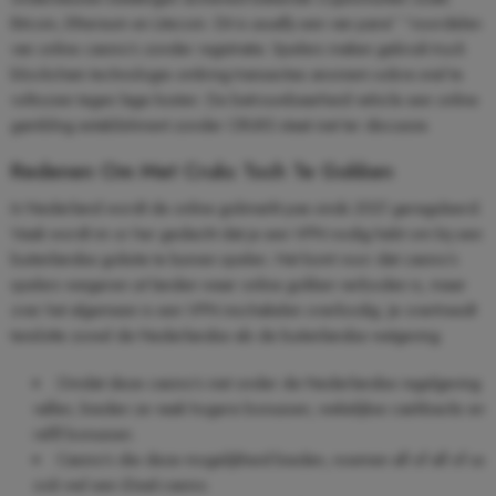
Bitcoin, Ethereum en Litecoin. Dit is usually een van para” “voordelen
van online casino’s zonder registratie. Spelers maken gebruik truck
blockchain technologie omkring transacties anoniem sobre snel te
voltooien tegen lage kosten. De betrouwbaarheid vehicle een online
gambling establishment zonder CRUKS staat niet ter discussie.
Redenen Om Met Cruks Toch Te Gokken
In Nederland wordt de online gokmarkt pas sinds 2021 gereguleerd.
Vaak wordt im or her gedacht dat je een VPN nodig hebt om bij een
buitenlandse goksite te kunnen spelen. Het komt voor dat casino’s
spelers weigeren uit landen waar online gokken verboden is, maar
over het algemeen is een VPN inschakelen overbodig. Je overtreedt
tenslotte zowel de Nederlandse als de buitenlandse wetgeving.
Omdat deze casino’s niet onder de Nederlandse regelgeving
vallen, bieden ze vaak hogere bonussen, wekelijkse cashbacks en
refill bonussen.
Casino’s die deze mogelijkheid bieden, noemen all of all of us
ook wel een iDeal-casino.