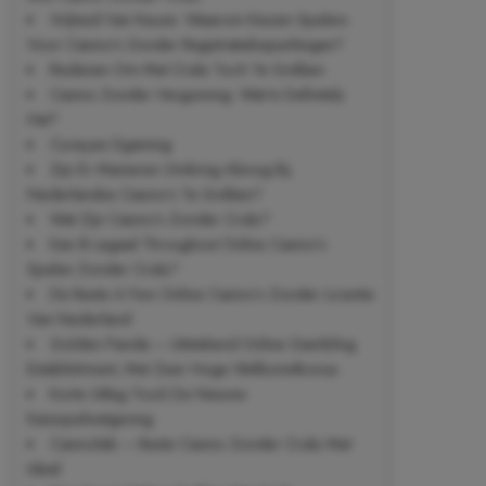
Vrijheid Van Keuze: Waarom Kiezen Spelers
Voor Casino’s Zonder Registratiebeperkingen?
Redenen Om Met Cruks Toch Te Gokken
Casino Zonder Vergunning: Wat Is Definitely
Het?
Curaçao Egaming
Zijn Er Manieren Omkring Alsnog Bij
Nederlandse Casino’s Te Gokken?
Wat Zijn Casino’s Zonder Cruks?
Kan Ik Legaal Throughout Online Casino’s
Spelen Zonder Cruks?
De Beste A Few Online Casino’s Zonder Licentie
Van Nederland
Golden Panda – Uitstekend Online Gambling
Establishment, Met Zeer Hoge Welkomstbonus
Korte Uitleg Truck De Nieuwe
Kansspelwetgeving
Casinolab – Beste Casino Zonder Cruks Met
Ideal