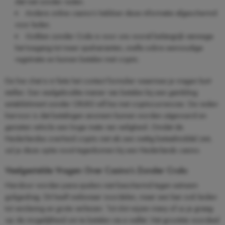
dat niet zonder reden.
Andere online casino’s hebben deze informatie afgeschermd
voor leden.
Gokken zonder Cruks is voor ons vooral belangrijk vanwege
het toegang tot meer spelvarianten, snelle sobre eenvoudige
registratie en kunnen betalen met crypto.
De live chat is in feite het contact formulier waarmee je vragen kunt
stellen. Een veelgebruikte manier van betalen bij een gambling
establishment zonder CRUKS will be met cryptocurrencies. De reden
hiervoor is dat betalingen anoniem kunnen worden uitgevoerd en
genieten vehicle een hoge mate van veiligheid. Omdat de
Nederlandse overheid crypto niet als een wettig betaalmiddel ziet,
zul je deze optie nooit tegenkomen bij een Nederlands casino.
Veelgestelde Vragen Over Casino’s Zonder Cruks
Hierdoor worden para spelers niet beschermd tegen extreem
gokgedrag. Dit heeft weliswaar voordelen, maar een kan ook leiden
tot verslaving en grote verliezen. Tot slot wijzen many of us je graag
op de mogelijkheid om te betalen via e wallet. Het grootste voordeel