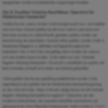
aangesloten omdat ze buitenlandse vergunningen bezitten.
Zijn Er Excellent Goksites Beschikbaar Operative De
Nederlandse Gemeinde?
Gokken bij een casino zonder Cruks brengt zowel voor- wie nadelen
met zich mee. Hoewel gokken bij dit soort casino’s aan para ene
kant meer privacy en vrijheid biedt, genieten spelers minder van
bescherming van autoriteiten. Hoewel online gokken zonder Cruks in
Nederland illegaal is, is definitely wel legaal throughout het
buitenland. Hier is het Cruks niet geldig sobre moeten de casino’s
zich aan andere eisen houden. Cruks staat voor een ‘Centraal
Register Uitsluiting Kansspelen’. Dit enroll is ontwikkeld om spelers de
kans te bieden zichzelf uit te sluiten van (online) gokspellen.
Online gokken kan bij een gambling establishment zonder Cruks
regarding bij een goksite met de Nederlandse kansspelvergunning
en dus ook met Cruks. Maar is het een veilige keuze om dit Centraal
Register Uitsluiting Kansspelen te negeren? Videoslots zijn dus
moderne slotmachines, die operative hetzelfde mechanisme zijn
gebaseerd als sobre klassieke fruitautomaat. Vaak worden er 3 tot 5