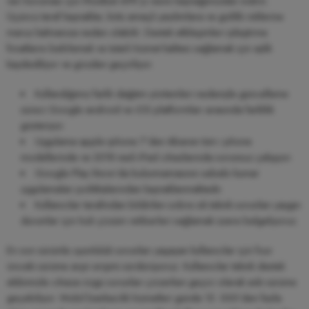
veri koruması için Mostbet APK’yı resmi kaynağımızdan indirin.
Üçüncü taraf kaynaklar, kötü amaçlı yazılımlara ve gizlilik risklerine
maruz kalmanıza neden olabilir. Destek etkileşimleri iyileştirme
fırsatlarını belirlemek ve tutarlı hizmet kalitesi sağlamak için aylık
kaydediliyor ve gözden geçiriliyor.
Kullandığımız farklı dağıtım yöntemleri nedeniyle güncelleme
süreci Google android ve iOS platformları arasında farklılık
gösteriyor.
Uygulama apple iphone 7’den itibaren tüm i phone
modellerinde ve 2018 nesli iPad cihazlarında sorunsuz çalışıyor.
Google Play Store’da bulunmamasının sebebi kumar
uygulamaları politikalarından kaynaklanmaktadır.
Kullanıcılar tarafından bildirilen sobre sık teknik sorunları yaygın
durumlar için hızlı çözüm rehberleri sağlamak üzere belgeliyoruz.
En son sürümle uyumluluk sorunları yaşayan kullanıcılar için four
önceki sürüme arşiv erişimi sürdürüyoruz. Kullanıcılar teknik destek
ekibimizle cihaza özgü sorunları çözerken geçici olarak eski sürüme
geçebiliyor. Mobil bankacılık hizmetleri günde 15. 000’den fazla