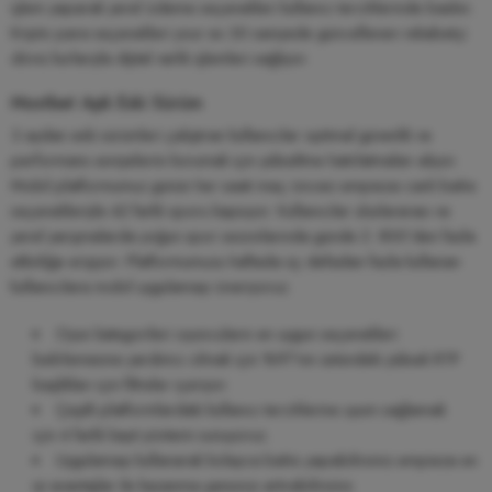
işlem yaparak yerel ödeme seçenekleri kullanıcı tercihlerinde baskın.
Kripto para seçenekleri your ex 30 saniyede güncellenen rekabetçi
döviz kurlarıyla dijital varlık işlemleri sağlıyor.
Mostbet Apk Eski Sürüm
3 aydan eski sürümleri çalıştıran kullanıcılar optimal güvenlik ve
performans seviyelerini korumak için yükseltme hatırlatmaları alıyor.
Mobil platformumuz günün her saati maç öncesi empieza canlı bahis
seçenekleriyle 42 farklı sporu kapsıyor. Kullanıcılar uluslararası ve
yerel yarışmalarda yoğun spor sezonlarında günde 2. 800’den fazla
etkinliğe erişiyor. Platformumuzu haftada üç defadan fazla kullanan
kullanıcılara mobil uygulamayı öneriyoruz.
Oyun kategorileri oyuncuların en uygun seçenekleri
belirlemesine yardımcı olmak için %97’nin üstündeki yüksek RTP
başlıkları için filtreler içeriyor.
Çeşitli platformlardaki kullanıcı tercihlerine uyum sağlamak
için 4 farklı kayıt yöntemi sunuyoruz.
Uygulamayı kullanarak kolayca bahis yapabilirsiniz empieza en
iyi avantajlar ile kazanma şansınızı artırabilirsiniz.