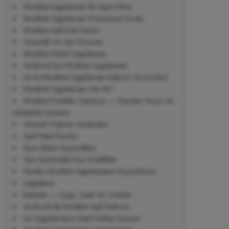
Mostbet Uygulaması Ile Kayıt Olma
Mostbet Uygulaması Promosyon Kodu
Mostbet Apk Eski Sürüm
Güvenlik Ve Veri Koruma
Mostbet Mobil Uygulaması
Android Için Mostbet Uygulaması
Ios’ta Mostbet Uygulaması Indirme Ve Kurulum
Mostbet Uygulaması Var Mı?
Mostbet Fırsatlar Casinosu — Oyunları Seçin Ve
Hediyeler Kazanın
Güvenli Ödeme Yöntemleri
Apk Nasıl Kurulur
Spor Bahis Seçenekleri
Yeni Sürümdeki Son Özellikler
Neden Mostbet Uygulamasını Seçmelisiniz
Uygulama
Bahisler — Çizgi, Canlı Ve Oranlar
Android’de Mostbet Apk İndirme
Ios Uygulamasını Nasıl Indirip Kurarım