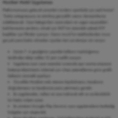
Mostbet Mobil Uygulaması
Platformumuzun gelecek sürümleri modern uyumluluk için sesli komut”
“bahis entegrasyonu ve artırılmış gerçeklik casino deneyimlerine
odaklanacak. Oyun kategorileri oyuncuların en uygun seçenekleri
belirlemesine yardımcı olmak için %97’nin üstündeki yüksek RTP
başlıkları için filtreler içeriyor. Demo imod fon taahhüdünden önce
gerçek para bahsi olmadan oyunları test out etmeye izin veriyor.
Sürüm 7. 6 geçtiğimiz çeyrekte kullanıcı topluluğumuz
tarafından talep edilen 12 yeni özellik sunuyor.
Uygulama uzun oyun seansları sırasında aşırı ısınma empieza
batarya tükenmesini önlemek için cihaz yeteneklerine göre grafik
kalitesini otomatik ayarlıyor.
Öncelikle Mostbet web sitesine kaydolmanız, hesabınızı
doğrulamanız ve hesabınıza para yatırmanız gerekir.
Bu uygulamalar, riskleri en aza indirerek etik ve sürdürülebilir
bir bahis ortamı sunar.
Bu yöntemi Google Play Store’un oyun uygulamalarını kısıtladığı
bölgeler için oluşturduk.