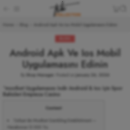
Home
Blog
Android Apk Ve Ios Mobil Uygulamasını Edinin
BLOG
Android Apk Ve Ios Mobil
Uygulamasını Edinin
By
Shop Manager
.
Posted on
January 26, 2026
“mostbet Uygulamasını İndir Android & Ios İçin Spor
Bahisleri Empieza Casino
Content
Türkiye’de Mostbet Gambling Establishment —
Hesabınıza 12 000 Try