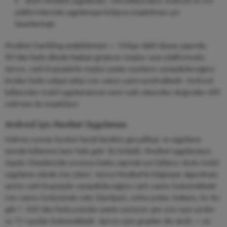
Bizim Mostbet uygulaması, Türk kullanıcıların Android ve iOS
platformlarında uygulamaya kolayca erişebilmesi için
tasarlanmıştır.
Mostbet Gambling establishment — Türkiye dahil dünya çapında
90’dan fazla ülkede faaliyet gösteren meşhur oyun platformudur.
Ayrıca, canlı krupiyelerle meşhur pasta oyunlarını oynayabileceğiniz
binden fazla odaya sahip Live casino para sunulmaktadır. Android
kullanıcıları mobil uygulamamıza resmi web sitesinden doğrudan APK
indirmesi ile erişebiliyor.
Android Için Mostbet Uygulaması
İndirme sonrası kurulum kendi kendine gerçekleşir ve uygulama
anında kullanıma hazır hale gelir. Bu kolaylık, Mostbet uygulamasını
Apple Cihazlarında sorunsuz bahis yapmak için kullanıcı dostu mobil
uygulama olarak öne çıkarır. Ayrıca Mostbet’te bilgisayar algoritması
yerine canlı krupiyeyle oynayabileceğiniz canlı casino bulunmaktadır.
Live casino bölümünde rulet, blackjack, online poker, bakara, Sic Bo
gibi 1. 000’den fazla popüler pasta oyununun yanı sıra oyun şovları
ve TV oyunları bulunmaktadır. Ayrıca oyun grupları da vardır — en