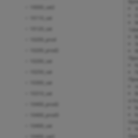
Бук
10000_sat2

С
10110_sat
М
10120_sat
1xb
В
10200_prod
З
10200_prod2
Ф
При
10200_sat
К
10250_sat
П
Про
10300_sat
л
B
10310_sat
и А
10400_prod2
Б
К
10400_prod3
Сма
10400_sat
Н
Ска
10400_sat2