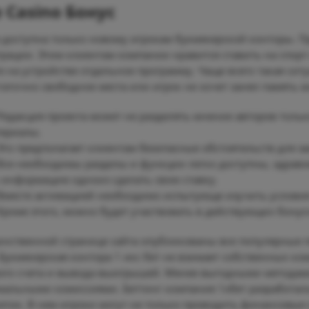
e Casino Бонус
 доступна только новому игрокам букмекерской конторы. П
трации. Этим клиентам компании нравится ставить на спорт
е на устройстве отдельное программу. Чаще всего такая сит
таточно свободное места или игрок не хочет занял память
Редакция проекта может не разделять мнение авторов только
ериалы.
Это предполагает клиентам безопасные обстоятельств для 
Все необходимы разделы и функции легко доступны, здрав
 информацию одноиз сделать свою ставку.
Вместе активацией необходимо испытующе изучить условия 
Кроме этого, можно будет участвовать в действующих бонус
инственной странице сайта опубликованы все популярные 
 Букмекерская контора 1 икс бет не взимает собственных к
ого счета и вывода выигрышей. Менее выгодными методам
альными комиссиями. Беттинг компания 1хбет разработа
етик. В нем игроки могут не только проводить финансовые о