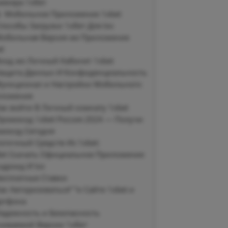
мекера 1хбет
 Мобильное Приложение 1xbet
пособы Загрузки 1хбет Для Ios
обильная Версия же Приложение
et
ход же Личный Кабинет 1xbet
ащита Данных И Конфиденциальность
ункционал и Настройки Мобильного
ложения
ак войти В Личный комнату 1xbet
ромокод 1xbet Россия 2024 — Получи
мокод Сегодня
огичный Средств Из 1xbet:
et Скачать Официальное Приложение
ндроид И Ios
есплатные Ставки
ак Авторизоваться” “и Сайте 1xbet и
ртфона
адежность и Безопасность
чиваемой Версии 1хбет