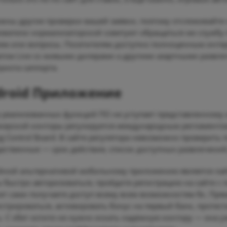
жны другие проверки вашей заявки, поэтому отслеживайте 
ователи нормализаторской советуют обращаться же службу 
ем или вопросы. Посетителям доступно полноценным интер
том Live со живыми дилерами а другими азартными развле
риота саппорта.
droid Приложение
 реализованных функций ПО не уступает представленному 
керской конторы регулируется международным регламентом
g Control Board. В сайте регулятора невозможно проверить
ественные — срок действия, список доступных развлечений,
йной альтернативой мобильному приложению является лайт 
 быстро авторизоваться, пройдите регистрацию на сайте с
ет сами получаете доступ всему всем возможностям бк. Прям
истрироваться, активировать бонус на первый банк, протес
ь. С хбет хотите не нужно искать надёжную контору — она уж