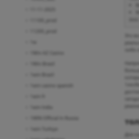
B
11-11-2025
М
(ios)
11100_prod
11200_prod
Это в
1w
реаль
либо 
1Win AZ Casino
Напри
1Win Brasil
больш
1win Brazil
котор
1иксб
1win casino spanish
досто
1win fr
сегод
реали
1win India
1WIN Official In Russia
тол
1win Turkiye
Для н