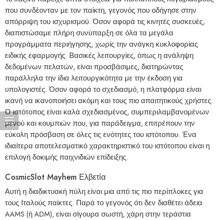
που συνδέονταν με τον παίκτη, γεγονός που οδήγησε στην
απόρριψη του ισχυρισμού. Όσον αφορά τις κινητές συσκευές,
διαπιστώσαμε πλήρη συνύπαρξη σε όλα τα μεγάλα
προγράμματα περιήγησης, χωρίς την ανάγκη κυκλοφορίας
ειδικής εφαρμογής. Βασικές λειτουργίες, όπως η ανάληψη
δεδομένων πελατών, είναι προσβάσιμες, διατηρώντας
παράλληλα την ίδια λειτουργικότητα με την έκδοση για
υπολογιστές. Όσον αφορά το σχεδιασμό, η πλατφόρμα είναι
ικανή να ικανοποιήσει ακόμη και τους πιο απαιτητικούς χρήστες.
Ο ιστότοπος είναι καλά σχεδιασμένος, συμπεριλαμβανομένων
μενού και κουμπιών που, για παράδειγμα, επιτρέπουν την
εύκολη πρόσβαση σε όλες τις ενότητες του ιστότοπου. Ένα
ιδιαίτερα αποτελεσματικό χαρακτηριστικό του ιστότοπου είναι η
επιλογή δοκιμής παιχνιδιών επίδειξης.
CosmicSlot Mayhem Ελβετία
Αυτή η διαδικτυακή πύλη είναι μια από τις πιο περίπλοκες για
τους Ιταλούς παίκτες. Παρά το γεγονός ότι δεν διαθέτει άδεια
AAMS (ή ADM), είναι σίγουρα σωστή, χάρη στην τεράστια