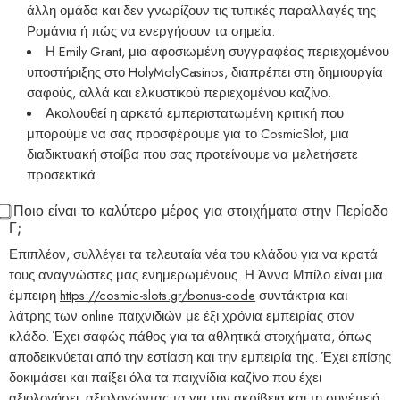
άλλη ομάδα και δεν γνωρίζουν τις τυπικές παραλλαγές της
Ρομάνια ή πώς να ενεργήσουν τα σημεία.
Η Emily Grant, μια αφοσιωμένη συγγραφέας περιεχομένου
υποστήριξης στο HolyMolyCasinos, διαπρέπει στη δημιουργία
σαφούς, αλλά και ελκυστικού περιεχομένου καζίνο.
Ακολουθεί η αρκετά εμπεριστατωμένη κριτική που
μπορούμε να σας προσφέρουμε για το CosmicSlot, μια
διαδικτυακή στοίβα που σας προτείνουμε να μελετήσετε
προσεκτικά.
⃣ Ποιο είναι το καλύτερο μέρος για στοιχήματα στην Περίοδο
Γ;
Επιπλέον, συλλέγει τα τελευταία νέα του κλάδου για να κρατά
τους αναγνώστες μας ενημερωμένους. Η Άννα Μπίλο είναι μια
έμπειρη
https://cosmic-slots.gr/bonus-code
συντάκτρια και
λάτρης των online παιχνιδιών με έξι χρόνια εμπειρίας στον
κλάδο. Έχει σαφώς πάθος για τα αθλητικά στοιχήματα, όπως
αποδεικνύεται από την εστίαση και την εμπειρία της. Έχει επίσης
δοκιμάσει και παίξει όλα τα παιχνίδια καζίνο που έχει
αξιολογήσει, αξιολογώντας τα για την ακρίβεια και τη συνέπειά