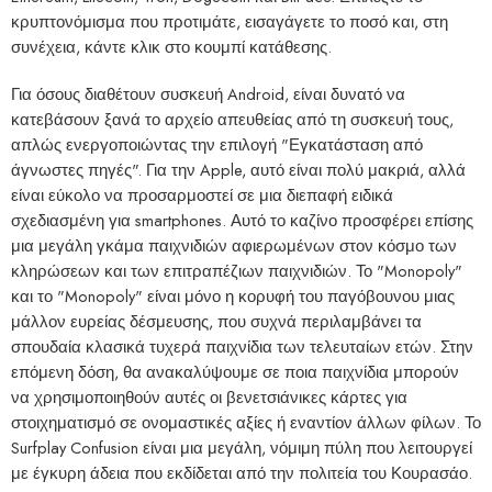
κρυπτονόμισμα που προτιμάτε, εισαγάγετε το ποσό και, στη
συνέχεια, κάντε κλικ στο κουμπί κατάθεσης.
Για όσους διαθέτουν συσκευή Android, είναι δυνατό να
κατεβάσουν ξανά το αρχείο απευθείας από τη συσκευή τους,
απλώς ενεργοποιώντας την επιλογή "Εγκατάσταση από
άγνωστες πηγές". Για την Apple, αυτό είναι πολύ μακριά, αλλά
είναι εύκολο να προσαρμοστεί σε μια διεπαφή ειδικά
σχεδιασμένη για smartphones. Αυτό το καζίνο προσφέρει επίσης
μια μεγάλη γκάμα παιχνιδιών αφιερωμένων στον κόσμο των
κληρώσεων και των επιτραπέζιων παιχνιδιών. Το "Monopoly"
και το "Monopoly" είναι μόνο η κορυφή του παγόβουνου μιας
μάλλον ευρείας δέσμευσης, που συχνά περιλαμβάνει τα
σπουδαία κλασικά τυχερά παιχνίδια των τελευταίων ετών. Στην
επόμενη δόση, θα ανακαλύψουμε σε ποια παιχνίδια μπορούν
να χρησιμοποιηθούν αυτές οι βενετσιάνικες κάρτες για
στοιχηματισμό σε ονομαστικές αξίες ή εναντίον άλλων φίλων. Το
Surfplay Confusion είναι μια μεγάλη, νόμιμη πύλη που λειτουργεί
με έγκυρη άδεια που εκδίδεται από την πολιτεία του Κουρασάο.