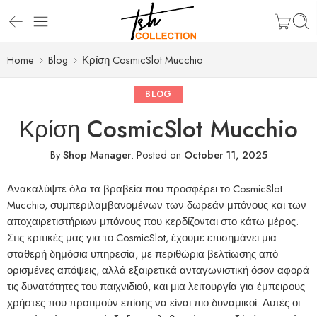
Home
Blog
Κρίση CosmicSlot Mucchio
BLOG
Κρίση CosmicSlot Mucchio
By
Shop Manager
.
Posted on
October 11, 2025
Ανακαλύψτε όλα τα βραβεία που προσφέρει το CosmicSlot
Mucchio, συμπεριλαμβανομένων των δωρεάν μπόνους και των
αποχαιρετιστήριων μπόνους που κερδίζονται στο κάτω μέρος.
Στις κριτικές μας για το CosmicSlot, έχουμε επισημάνει μια
σταθερή δημόσια υπηρεσία, με περιθώρια βελτίωσης από
ορισμένες απόψεις, αλλά εξαιρετικά ανταγωνιστική όσον αφορά
τις δυνατότητες του παιχνιδιού, και μια λειτουργία για έμπειρους
χρήστες που προτιμούν επίσης να είναι πιο δυναμικοί.
Αυτές οι