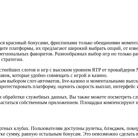
чься красивый бонусами, фриспинами только обещаниями момен
те платформы, их предлагают широкий выбрать опций, от извес
региональных фаворитов. Разнообразных выбор игр но только ра
 стратегии.
ейших слотов и игр с высоким уровнем RTP от провайдеров NetE
вок, которые удобно совмещать с игрой и казино.
ым выбором слот-автоматов, live-казино и моментальными выпл
отестировать платформу, оценить скорость выплат, интерфейс и
 обработки служебных данных. Вы также можете посмотреть сл
хвастаться собственным приложением. Площадки компенсируют н
артных клубах. Пользователям доступны рулетка, блэкджек, поке
тке сумму, равную остальным бонусам. Это невозможно сделать в