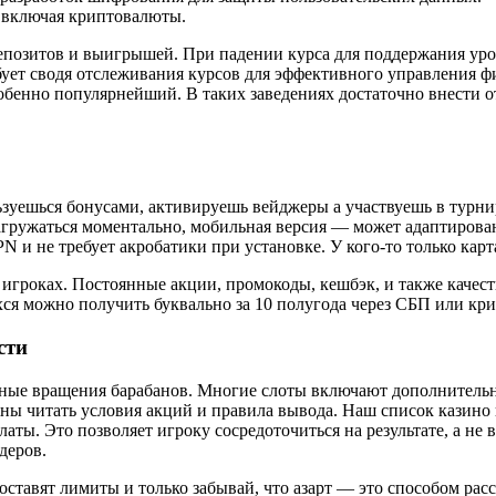
 включая криптовалюты.
епозитов и выигрышей. При падении курса для поддержания уров
бует сводя отслеживания курсов для эффективного управления 
собенно популярнейший. В таких заведениях достаточно внести о
зуешься бонусами, активируешь вейджеры а участвуешь в турнир
агружаться моментально, мобильная версия — может адаптированн
 и не требует акробатики при установке. У кого-то только карт
 о игроках. Постоянные акции, промокоды, кешбэк, и также качес
я можно получить буквально за 10 полугода через СБП или кри
сти
ные вращения барабанов. Многие слоты включают дополнительн
 читать условия акций и правила вывода. Наш список казино н
аты. Это позволяет игроку сосредоточиться на результате, а не
деров.
ставят лимиты и только забывай, что азарт — это способом расс