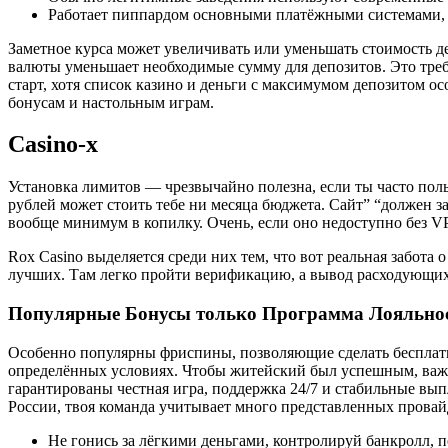
Работает пиппардом основными платёжными системами,
Заметное курса может увеличивать или уменьшать стоимость д
валюты уменьшает необходимые сумму для депозитов. Это тре
старт, хотя список казино и деньги с максимумом депозитом о
бонусам и настольным играм.
Casino-x
Установка лимитов — чрезвычайно полезна, если ты часто поль
рублей может стоить тебе ни месяца бюджета. Сайт” “должен з
вообще минимум в копилку. Очень, если оно недоступно без VPN
Rox Casino выделяется среди них тем, что вот реальная забота
лучших. Там легко пройти верификацию, а вывод расходующихс
Популярные Бонусы только Программа Лояльно
Особенно популярны фриспины, позволяющие сделать бесплат
определённых условиях. Чтобы житейский был успешным, важны
гарантированы честная игра, поддержка 24/7 и стабильные выпл
России, твоя команда учитывает много представленных провай
Не гонись за лёгкими деньгами, контролируй банкролл, по