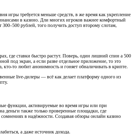
ня игры требуется меньше средств, в же время как укрепление
финансами в казино. Дли многих игроков важнее комфортный
т 300–500 рублей, того получить доступ второму слотам,
ах, где ставки быстро растут. Поверь, один лишний спин а 500
ой под экран, а если разве отдельное приложение, то это
а, кто-то любит анонимность и гоняет обналичивать в крипте.
твенные live-дилеры — всё как делает платформу одного из
пту.
ые функции, активируемые во время игры или при
а деньги также только проверенные площадки, где
 в сомнениях в надёжности. Создавая обзоры онлайн казино
лабиться, а даже источник дохода.