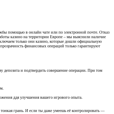
жбы помощью в онлайн чате или по электронной почте. Отказ
аботы казино на территории Европе – мы выяснили наличие
ключаем только они казино, которые дошли официальную
 прозрачность финансовых операций только гарантируют
у депозита и подтвердить совершение операции. При том
м.
ожения ддя улучшения вашего игрового опыта.
тонкая грань. И если ты даже умеешь её контролировать —