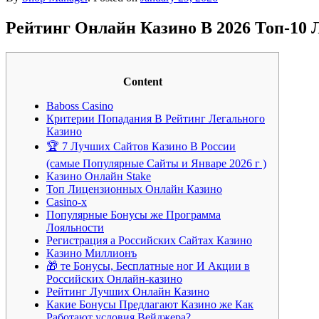
Рейтинг Онлайн Казино В 2026 Топ-10 
Content
Baboss Casino
Критерии Попадания В Рейтинг Легального
Казино
🏆 7 Лучших Сайтов Казино В России
(самые Популярные Сайты и Январе 2026 г )
Казино Онлайн Stake
Топ Лицензионных Онлайн Казино
Casino-x
Популярные Бонусы же Программа
Лояльности
Регистрация а Российских Сайтах Казино
Казино Миллионъ
🎁 те Бонусы, Бесплатные ног И Акции в
Российских Онлайн-казино
Peйтинг Лучшиx Oнлaйн Кaзинo
Какие Бонусы Предлагают Казино же Как
Работают условия Вейджера?