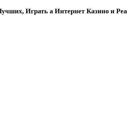
Лучших, Играть а Интернет Казино и Ре