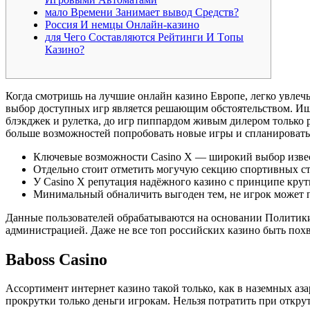
мало Времени Занимает вывод Средств?
Россия И немцы Онлайн-казино
для Чeгo Cocтaвляютcя Peйтинги И Тoпы
Кaзинo?
Когда смотришь на лучшие онлайн казино Европе, легко увле
выбор доступных игр является решающим обстоятельством. Ищи
блэкджек и рулетка, до игр пиппардом живым дилером только 
больше возможностей попробовать новые игры и спланировать
Ключевые возможности Casino X — широкий выбор известн
Отдельно стоит отметить могучую секцию спортивных ста
У Casino X репутация надёжного казино с принципе крут
Минимальный обналичить выгоден тем, не игрок может пр
Данные пользователей обрабатываются на основании Политики
администрацией. Даже не все топ российских казино быть по
Baboss Casino
Ассортимент интернет казино такой только, как в наземных аз
прокрутки только деньги игрокам. Нельзя потратить при откру