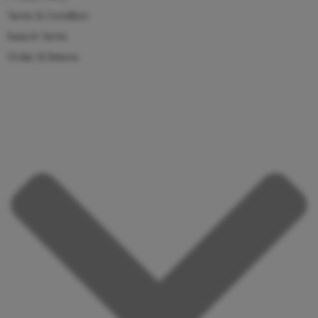
Terms & Condition
Search Terms
Order & Returns