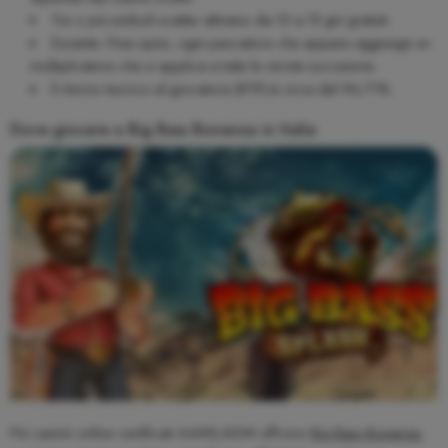
Tre o più simboli scatter attivano da 10 a 15 giri gratuiti.
Durante i free spins, ogni pescatore che appare aggiunge un
moltiplicatore che si applica a tutte le vincite successive.
Il ritorno teorico al giocatore (RTP) è circa del 96,71%.
Dove giocare a Big Bass Bonanza in Italia
Più casinò online certificati AAMS/ADM offrono
Big Bass Bonanza
,