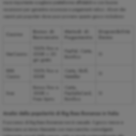
ma è importante scegliere piattaforme affidabili e con buone
recensioni per garantire sicurezza e pagamenti veloci. Alcuni dei
casinò più popolari dove puoi provare questo gioco includono:
Bonus di
Metodi di
Disponibilità
Casino
Benvenuto
Pagamento
Demo
100% fino a
PayPal, Carte,
StarCasino
200€ + 20
Sì
Bonifico
giri gratis
888
100% fino a
Carte, Skrill,
Sì
Casino
500€
Neteller
Bonus fino a
Carte,
Snai
300€ +
PaySafeCard,
Sì
Free Spins
Bonifico
Analisi della popolarità di Big Bass Bonanza in Italia
Il successo di Big Bass Bonanza non è casuale: il gioco riesce a
bilanciare un tema rilassante con meccaniche coinvolgenti.