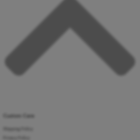
Custom Care
Shipping Policy
Privacy Policy