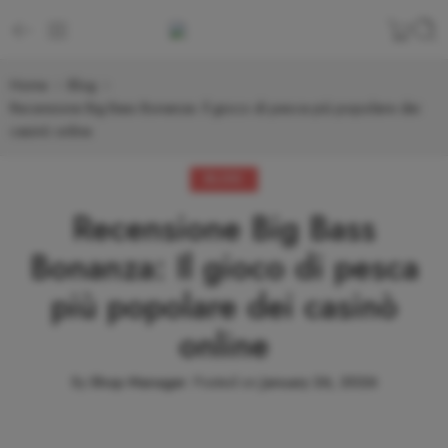
Home
Blog
Recensione Big Bass Bonanza: Il gioco di pesca più popolare dei
casinò online
BLOG
Recensione Big Bass
Bonanza: Il gioco di pesca
più popolare dei casinò
online
By
Shop Manager
.
Posted on
January 26, 2026