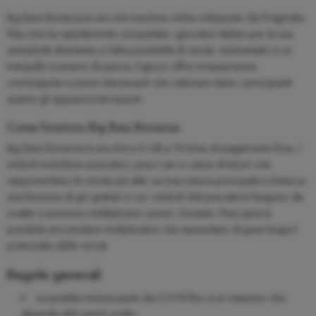
Big Bass Bonanza è uno slot machine online sviluppato da Pragmatic
Play che ha rapidamente conquistato i giocatori italiani per la sua
semplicità divertente e l’alta possibilità di vincite. Ambientato in un
tranquillo scenario di pesca, il gioco offre un’esperienza
coinvolgente e premi interessanti che catturano tanto i principianti
quanto gli appassionati esperti.
Come funziona Big Bass Bonanza
Big Bass Bonanza è una slot a 5 rulli e 10 linee di pagamento fisse. I
simboli includono pescatori, pesci vari e casse di tesori che
rappresentano le vincite più alte. La meccanica principale si basa su
una funzione di giri gratuiti in cui i simboli del pescatore fungono da
scatter e possono moltiplicare i premi. Durante i free spins è
possibile accumulare moltiplicatori che aumentano di gran lunga il
potenziale delle vincite.
Regole generali
La puntata minima parte da 0,10 € fino a un massimo che
dipende dal casinò scelto.