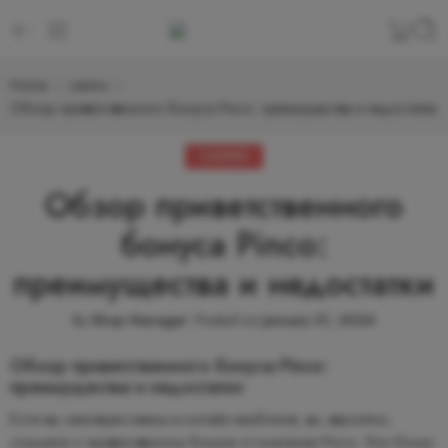
Home
casino
Обзор приветственного бонуса Pinco: преимущества и недостатки
CASINO
Обзор приветственного
бонуса Pinco:
преимущества и недостатки
By
Shop Manager
.
Posted on
January 31, 2026
Обзор приветственного бонуса Pinco:
преимущества и недостатки
Если вы заинтересованы в онлайн-гемблинге, вы, вероятно,
слышали о приветственном бонусе от компании Pinco. Этот бонус