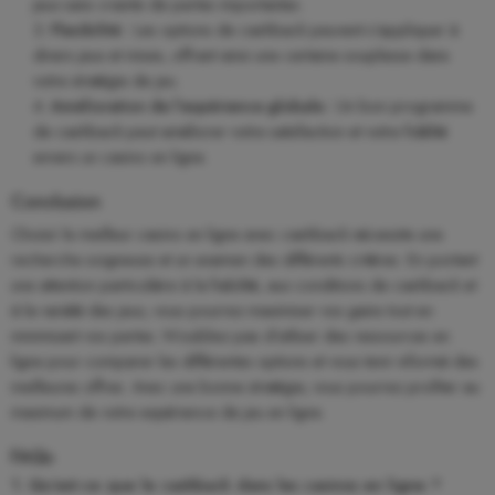
jeux sans crainte de pertes importantes.
Flexibilité :
Les options de cashback peuvent s’appliquer à
divers jeux et mises, offrant ainsi une certaine souplesse dans
votre stratégie de jeu.
Amélioration de l’expérience globale :
Un bon programme
de cashback peut améliorer votre satisfaction et votre fidélité
envers un casino en ligne.
Conclusion
Choisir le meilleur casino en ligne avec cashback nécessite une
recherche soigneuse et un examen des différents critères. En portant
une attention particulière à la fiabilité, aux conditions de cashback et
à la variété des jeux, vous pourrez maximiser vos gains tout en
minimisant vos pertes. N’oubliez pas d’utiliser des ressources en
ligne pour comparer les différentes options et vous tenir informé des
meilleures offres. Avec une bonne stratégie, vous pourrez profiter au
maximum de votre expérience de jeu en ligne.
FAQs
1. Qu’est-ce que le cashback dans les casinos en ligne ?