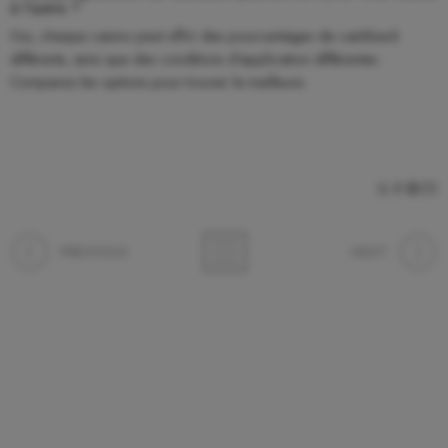
à l’autre ?
Oui, chaque casino peut offrir des pourcentages de cashback
différents, ainsi que des conditions d’application différentes.
Comparez les options pour trouver la meilleure.
PREVIOUS
NEXT