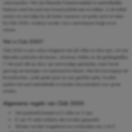
casinospelers. Met zijn klassieke fruitautomaatstijl en aantrekkelijke
features weet het spel een breed publiek aan te trekken. In dit artikel
nemen we een kijkje bij de beste manieren om gratis spins te halen
bij Club 2000‚ zodat je zonder risico extra kansen krijgt om te
winnen.
Wat is Club 2000?
Club 2000 is een online slotgame met vijf rollen en drie rijen‚ vol met
klassieke symbolen als kersen‚ citroenen‚ bellen en de geluksgetallen
7. Het spel valt op door zijn eenvoudige gameplay‚ maar bevat
genoeg verrassingen om spannend te blijven. Met de toevoeging van
bonusfuncties‚ zoals gratis spins en een gamble-optie‚ houden
spelers het spel aantrekkelijk en bieden het potentieel voor grote
winsten.
Algemene regels van Club 2000
Het speelveld bestaat uit 5 rollen en 3 rijen.
Er zijn 10 vaste winlijnen die worden gespeeld.
Winsten worden toegekend via combinaties van 3 tot 5