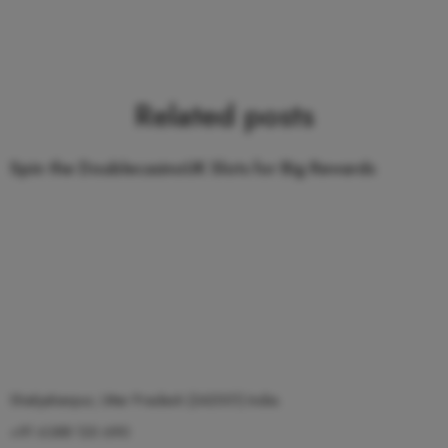
Related posts
Spin the DoublecasinoUK Slots for Big Rewards
Shahjahanpur, Uttar Pradesh (242001) India.
+91 6388 120 690