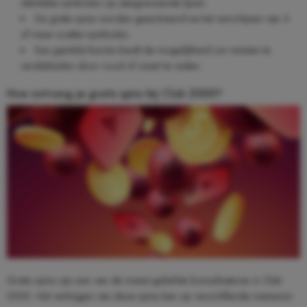
identieke symbolen op aangrenzende lijnen.
De gratis spins worden geactiveerd na het verschijnen van 3
of meer scatter-symbolen.
Een gamble-functie biedt de mogelijkheid om winsten te
verdubbelen door rood of zwart te raden.
Hoe ontvang je gratis spins bij Club 2000?
Gratis spins zijn een van de meest geliefde bonusfeatures in Club
2000. Het verkrijgen van deze spins kan op verschillende manieren: