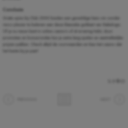
Conclusie
Gratis spins bij Club 2000 bieden een geweldige kans om zonder
risico plezier te beleven aan deze klassieke gokkast van Stakelogic.
Of je nu nieuw bent in online casino’s of al ervaring hebt‚ door
promoties en bonusrondes kun je extra lang spelen en aantrekkelijke
prijzen pakken. Check altijd de voorwaarden en kies het casino dat
het beste bij je past!
PREVIOUS
NEXT