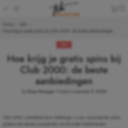
Home
384
Hoe krijg je gratis spins bij Club 2000: de beste aanbiedingen
384
Hoe krijg je gratis spins bij
Club 2000: de beste
aanbiedingen
By
Shop Manager
.
Posted on
January 9, 2026
Club 2000‚ ontwikkeld door Stakelogic‚ is een opwindende online
gokkast die steeds populairder wordt onder Nederlandse