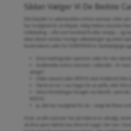
Sådan Vælger Vi De Bedste Ca
Det betyder in udenlandske online casinoer sitter på 
har mulighed for at tilbyde. Vælg hellere durante lite
indbetaling – ofte one hundred % eller simply – og h
eben dieser ønsker hurtige udbetalinger og enkel opl
bookmakere uden for EUROPEAN er skattepligtige
ca
Disse bettingsider opererer uden for den dansk
Godkendte online casinoer i udlandet – Er man i
penge?
Odds reward uden ROFUS skal imidlertid ikke lys
Været en tur i Las Vegas for at spille, eller blo
Selve tilmeldingen foregår via NemID, samt de 
ROFUS.
Ja, det har mulighed for du – langt de fleste onl
Husk, at alle casinoer her på siderne er udvalgt, test
så dine spins faktisk kan blive til noget. Her kan i h