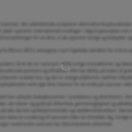
o-Casinoer, der udelukkende accepterer alternative Kryptovalut
r jeder opererer internationalt modtager i dag kryptovaluta som val
oranstaltninger for at sikre, in de opererer lovligt og beskytter sp
ra Bitcoin (BTC), emergeny room ligeledes attraktiv for online sp
populære, fordi de ser synonym med hurtige transaktioner og data
rnationale partnere og tiltrækker ofte top ability på tværs af græ
klassisk roulette live, og der er mange platforme, welcher tilbyde
iloplevelse samt øge dine chancer for at vinde på casinoer ud
elt kan udnytte skalaøkonomier i produktion og distribution. Det a
er, der klarer sig godt på sikkerhed, gennemsigtighed og pålidelig
å alle danske spillehjemmesider og væddemålsbutikker. Størstede
t kan læse en vurdering af casinoet inden du tilmelder dig. Undgå
sninger medmindre casinoet har dokumenteret sikkerhed.