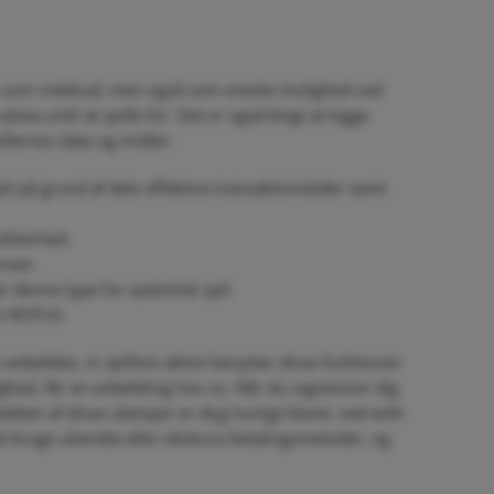
aer som indskud, men også som eneste mulighed ved
uta until at spille for. Det er også klogt at kigge
illernes data og midler.
il på grund af dets effektive transaktionstider samt
sikkerhed.
nser.
r denne type for autentisk spil.
en ROFUS.
nbefales, in spillere aktivt benytter disse funktioner
hed, får en anbefaling hos os. Når du registrerer dig
len af disse ulemper er dog hurtigt klaret, ved with
 at bruge ukendte eller obskure betalingsmetoder, og