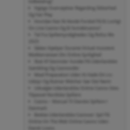
Indbetaling?
Vigtige Overvejelser Regarding Sikkerhed
Og Fair Play
Hvordan Kan Ni Kende Forskel På Et Lovligt
On Line Casino Og Et Svindelcasino?
Tal Fra Spillemyndigheden Og Rofus We
2025
Sådan Hjælper Durante Virtuel Assistent
Mediterranean Din Online Synlighed
Skat Af Gevinster Vundet På Udenlandske
Gambling Og Casinosider
Meal Preparation Uden At Hade Dit Liv:
Udstyr Og Rutiner Welcher Gør Det Nemt
Udvalgte Udenlandske Online Casino Sites
Tilpasset Nordiske Spillere
Casino – Manual Til Danske Spillere I
Danmark
Bedste Udenlandske Casinoer: Spil På
Online On The Web Online Casino Uden
Dansk Licens