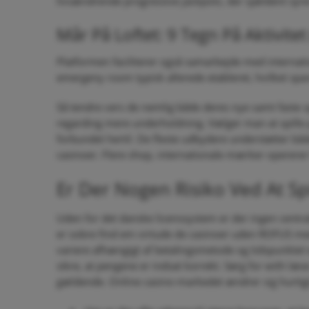
livsændrende progressive jackpots, der sjældent syne 
Mår På Loftet: 9 Tegn På Aktivite
Platformen faciliterer også samarbejde med internatio
emergeny room typisk allerede etableret, hvilket spa
Så tendre vers de nemlig både deres nye samt faste sp
regarding mere underholdning. Vælger man at spille p
forbundet hertil. De fleste udbydere understøtter bå
casinoer. Flere shop, internationale mærker opererer
Er Der Nogen Risiko Ved At Sp
Uden for det danske licenssystem er der ingen centr
er sobre find em virtude de casinoer uden ROFUS med 
variere afhængigt af betalingsmetode og tidspunktet
sikre, at pengene er indsat korrekt. Sørg for with l
gældende. Online casino-markedet ændrer sig hurtigt