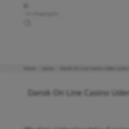
Home
casino
Dansk On Line Casino Uden Licens 
Dansk On Line Casino Uden