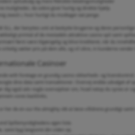
bredere spiludvalg og mere fleksible betalingsmuligheder
kne muligheder, da sobre giver hurtig og direkte hjælp.
ig zweck i, hvor hurtigt du modtager eat penge.
 SLL, der benyttes unti at beskytte brugerne og deres personlige 
trækkeligt primtal af de mestadels attraktive casino-spil samt spi
primært først være tilgængelig og blive krediteret, når du innehålle
e virkelig sætter pris på dem alle, og vil sikre, in kunderne vende
ernationale Casinoer
gørende with foretage en grundig casino sikkerheds- og licenskontr
 bevogte dine data samt transaktioner. Overvej endda udvalget af s
r dig også selv nogle overvejelser om, hvad netop du synes er vi
igennem vores backlinks.
r her de en our the almighty idé at læse vilkårene grundigt samt v
 end Spillemyndighedens egen liste.
e, samt byg langsomt din viden op.