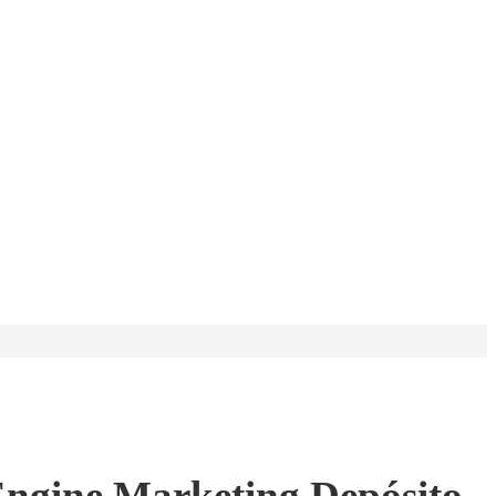
Engine Marketing Depósito