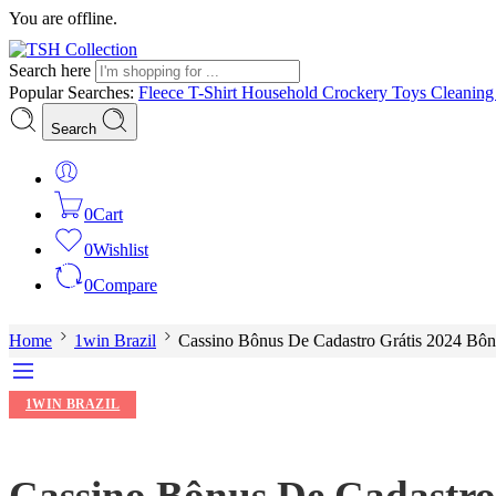
You are offline.
Search here
Popular Searches:
Fleece
T-Shirt
Household
Crockery
Toys
Cleanin
Search
0
Cart
0
Wishlist
0
Compare
Home
1win Brazil
Cassino Bônus De Cadastro Grátis 2024 Bôn
1WIN BRAZIL
Cassino Bônus De Cadastro