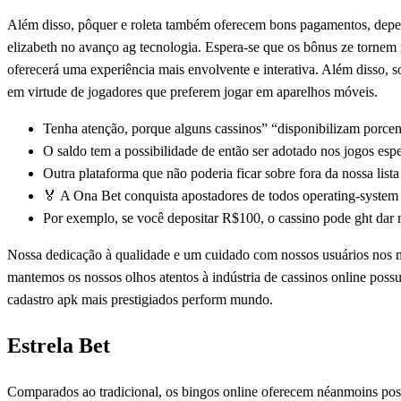
Além disso, pôquer e roleta também oferecem bons pagamentos, depen
elizabeth no avanço ag tecnologia. Espera-se que os bônus ze tornem 
oferecerá uma experiência mais envolvente e interativa. Além disso,
em virtude de jogadores que preferem jogar em aparelhos móveis.
Tenha atenção, porque alguns cassinos” “disponibilizam porcent
O saldo tem a possibilidade de então ser adotado nos jogos esp
Outra plataforma que não poderia ficar sobre fora da nossa list
🏅 A Ona Bet conquista apostadores de todos operating-system ní
Por exemplo, se você depositar R$100, o cassino pode ght dar
Nossa dedicação à qualidade e um cuidado com nossos usuários nos mo
mantemos os nossos olhos atentos à indústria de cassinos online poss
cadastro apk mais prestigiados perform mundo.
Estrela Bet
Comparados ao tradicional, os bingos online oferecem néanmoins possi