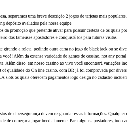
mesa, separamos uma breve descrição 2 jogos de tarjetas mais populares,
ng depósito avaliados pela nossa equipe.
 da promoção que pretende ativar para possuir certeza de os quais pode
eiro dos fameuses apostadores e conquistá-los para futuras visitas.
e girando a roleta, pedindo outra carta no jogo de black jack ou se div
ara você! Além da extensa variedade de games de cassino, not any porta
inta. Além disso, em nosso cassino ao vivo você encontrará variações inc
rt of qualidade do On line casino. com BR já foi comprovada por diverso
Os slots os quais oferecem pagamentos logo design no cadastro inclue
stos de cibersegurança devem resguardar essas informações. Qualquer ca
idade de começar a jogar imediatamente. Para alguns apostadores, tudo 