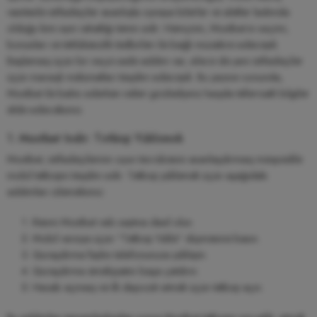
vasitəsilə istifadəçilər asanlıqla oynaya bilərlər və alətlər ladımda
olduğu kimi eyni rahatlığı təmin edir. Həmçinin, Mostbet-in seçimi,
bonusları və təhlükəsizlik tədbirləri ilə bağlı müzakirə edəcəyik.
Başlamaq üçün bir neçə sadə addım var, eləcə də yeni istifadəçilər
üçün maraqlı məlumatları təqdim edəcəyik. Bu yazının sonunda,
Mostbet ilə bahis edərkən nələri gözlədiyiniz haqda təfərrüatlı bilgilər
əldə edəcəksiniz.
1. Mostbet Indir: Tətbiqi Yükləmək
Mostbet, istifadəçilərinin oyun təcrübəsini asanlaşdırmaq məqsədilə
mobil tətbiqini təqdim edir. Tətbiqi yükləmək üçün aşağıdakı
addımları izləməlisiniz:
Rəsmi Mostbet veb saytına daxil olun.
Mobil versiya üçün “Tətbiqi Yüklə” düyməsinə basın.
Quraşdırma faylını telefonunuza yükləyin.
Quraşdırma əməliyyatını başa çatdırın.
Hesab açmaq və ilk depoziti etmək üçün tətbiqi açın.