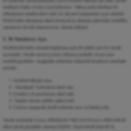
Bu addımları tamamladıqdan sonra Mostbet tətbiqini işə salıb, etmək
istədiyiniz bahis növünü seçə bilərsiniz. Tətbiq sadə interfeysi ilə
istifadəçiyə rahatlıq təmin edir, bu da yeni başlayanlar üçün idealdır.
Mobil bahis dünyasına daxil olmaq iki-üç dəqiqə çəkə bilər, beləliklə,
zamanınızı itirmək istəmirsinizsə, dərhal yükləyin!
2. İlk Hesabınızı Açın
Mostbet-də bahis etməyə başlamaq üçün ilk addım yeni bir hesab
açmaqdır. Hesab açma prosesi olduqca sadədir və sizi uzun
müddət gözlətmir. Aşağıdakı addımları izləyərək hesabınızı asanlıqla
yaradın:
Mostbet tətbiqini açın.
“Qeydiyyat” bölməsinə daxil olun.
Emailiniz və parolunuzu daxil edin.
Təqdim olunan şərtləri qəbul edin.
Özünüz haqqında ətraflı məlumat verin və təsdiq edin.
Hesab açdıqdan sonra, istifadəçilər Welcome Bonus-u əldə edərək
əlavə iştirak güzəştləri qazana bilərlər. Qeyd etmək lazımdır ki,