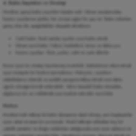
4. Bahis Seçimləri və Strateji
Mostbet, geniş bahis seçimləri təqdim edir. İdman yarışlarından,
kazino oyunlarına qədər, hər zövqə uyğun bir şey var. Bahis imkanları
geniş olsa da, aşağıdakıları diqqətə almalısınız:
Canlı bahis: Real vaxtda oyunlar üzrə bahis etmək.
İdman üzrə bahis: Futbol, basketbol, tennis və daha çox.
Kazino oyunları: Slots, poker, rulet və canlı dilerlər.
Bunun üçün bir strateji hazırlamaq önəmlidir. Bahislərinizi idarə etmək
üçün müəyyən bir büdcə ayırmalısınız. Həmçinin, oyunların
statistikalarını izləmək və analitik yanaşma tətbiq etmək sizə daha
uğurlu olmağa kömək edəcəkdir. Yalnız təsadüfi bahis etmədən,
algılarınızı bir az irəlilətmək sizə müsbət nəticələr verə bilər.
Nəticə
Mostbet indir tətbiqi ilə bahis dünyasına daxil olmaq, yeni başlayanlar
üçün rahat və asan bir prosesdir. Mobil tətbiqin istifadəsi heç bir
çətinlik yaratmır və doğru addımları atdığınızda sizin üçün əyləncə və
qazanc imkanları yarada bilər. Hesabınızı açmaq, depozit etmək və