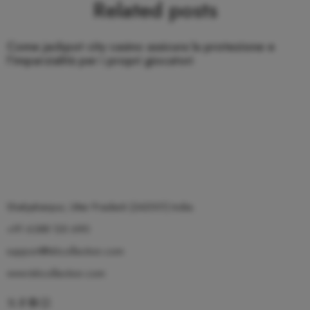
Related posts
Come jackpot city casino assicura la protezione e
l'imparzialità per i propri giocatori
Shahjahanpur, Uttar Pradesh (242001) India.
+91 6388 120 690
support@tshcollection.com
www.tshcollection.com