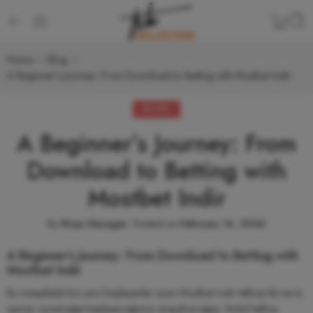
Home
Blog
A Beginner’s Journey: From Download to Betting with Mostbet Indir
BLOG
A Beginner’s Journey: From
Download to Betting with
Mostbet Indir
By
Shop Manager
.
Posted on
February 14, 2026
A Beginner’s Journey: From Download to Betting with
Mostbet Indir
Bu məqalədə biz yeni başlayanlar üçün Mostbet indir tətbiqi ilə necə
qumar oynamağa başlayacağımızı araşdıracağıq. Mobil tətbiq